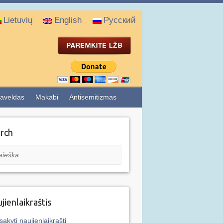
Lietuvių
English
Русский
aveldas
Makabi
Antisemitizmas
rch
eška
jienlaikraštis
sakyti naujienlaikraštį