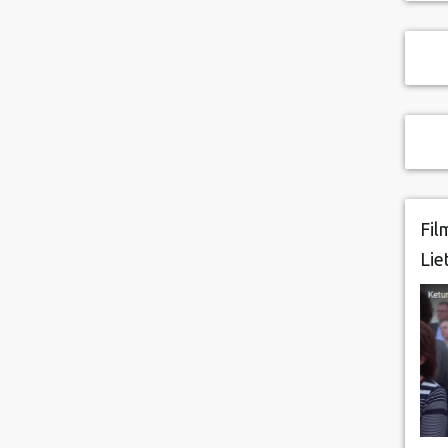
Fil
Lie