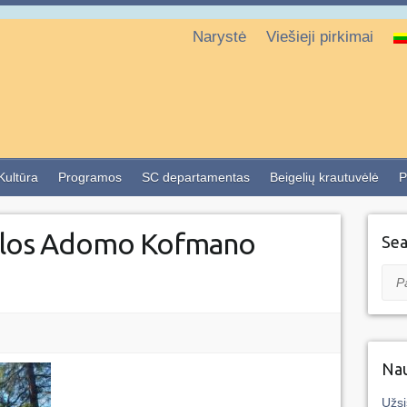
Narystė
Viešieji pirkimai
 Kultūra
Programos
SC departamentas
Beigelių krautuvėlė
P
yklos Adomo Kofmano
Sea
Pai
Nau
Užsi