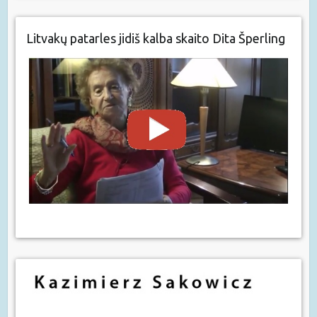
Litvakų patarles jidiš kalba skaito Dita Šperling