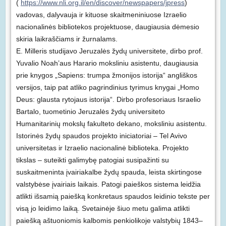
(
https://www.nli.org.il/en/discover/newspapers/jpress
)
vadovas, dalyvauja ir kituose skaitmeniniuose Izraelio
nacionalinės bibliotekos projektuose, daugiausia dėmesio
skiria laikraščiams ir žurnalams.
E. Milleris studijavo Jeruzalės žydų universitete, dirbo prof.
Yuvalio Noah’aus Harario moksliniu asistentu, daugiausia
prie knygos „Sapiens: trumpa žmonijos istorija“ angliškos
versijos, taip pat atliko pagrindinius tyrimus knygai „Homo
Deus: glausta rytojaus istorija“. Dirbo profesoriaus Israelio
Bartalo, tuometinio Jeruzalės žydų universiteto
Humanitarinių mokslų fakulteto dekano, moksliniu asistentu.
Istorinės žydų spaudos projekto iniciatoriai – Tel Avivo
universitetas ir Izraelio nacionalinė biblioteka. Projekto
tikslas – suteikti galimybę patogiai susipažinti su
suskaitmeninta įvairiakalbe žydų spauda, leista skirtingose
valstybėse įvairiais laikais. Patogi paieškos sistema leidžia
atlikti išsamią paiešką konkretaus spaudos leidinio tekste per
visą jo leidimo laiką. Svetainėje šiuo metu galima atlikti
paiešką aštuoniomis kalbomis penkiolikoje valstybių 1843–