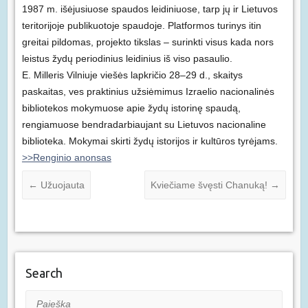
1987 m. išėjusiuose spaudos leidiniuose, tarp jų ir Lietuvos
teritorijoje publikuotoje spaudoje. Platformos turinys itin
greitai pildomas, projekto tikslas – surinkti visus kada nors
leistus žydų periodinius leidinius iš viso pasaulio.
E. Milleris Vilniuje viešės lapkričio 28–29 d., skaitys
paskaitas, ves praktinius užsiėmimus Izraelio nacionalinės
bibliotekos mokymuose apie žydų istorinę spaudą,
rengiamuose bendradarbiaujant su Lietuvos nacionaline
biblioteka. Mokymai skirti žydų istorijos ir kultūros tyrėjams.
>>Renginio anonsas
←
Užuojauta
Kviečiame švęsti Chanuką!
→
Search
Paieška