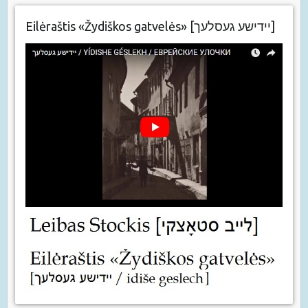
Eilėraštis «Žydiškos gatvelės» [יידישע געסלעך]