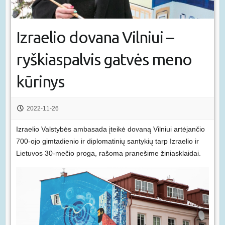
Izraelio dovana Vilniui –
ryškiaspalvis gatvės meno
kūrinys
2022-11-26
Izraelio Valstybės ambasada įteikė dovaną Vilniui artėjančio
700-ojo gimtadienio ir diplomatinių santykių tarp Izraelio ir
Lietuvos 30-mečio proga, rašoma pranešime žiniasklaidai.