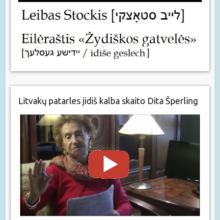
Litvakų patarles jidiš kalba skaito Dita Šperling