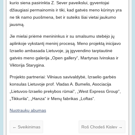
kurio siena pasirinkta Z. Sever paveikslui, gyventojai
džiaugiasi permainomis ir tiki, kad gatvės meno kūrinys yra
ne tik namo puošmena, bet ir suteiks šiai vietai jaukumo
jausmą.
Jie mielai priėmė menininkus ir su smalsumu stebėjo jų
aplinkoje vykstantį meninį procesą. Meno projektą inicijavo
Izraelio ambasada Lietuvoje, ją įgyvendino tarptautinė
gatvės meno galerija „Open gallery“, Martynas Ivinskas ir
Viktorija Starygina.
Projekto partneriai: Vilniaus savivaldybė, Izraelio garbės
konsulas Lietuvoje prof. Vladas A. Bumelis, Asociacija
„Lietuvos-Izraelio prekybos rūmai“, „West Express Group“,
„Tikkurila“, „Hanza“ ir Menų fabrikas „Loftas“.
Nuotraukų abumas
←
Sveikinimas
Roš Chodeš Kislev
→