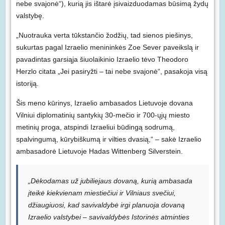
nebe svajonė“), kurią jis ištarė įsivaizduodamas būsimą žydų
valstybę.
„Nuotrauka verta tūkstančio žodžių, tad sienos piešinys,
sukurtas pagal Izraelio menininkės Zoe Sever paveikslą ir
pavadintas garsiąja šiuolaikinio Izraelio tėvo Theodoro
Herzlo citata „Jei pasiryžti – tai nebe svajonė“, pasakoja visą
istoriją.
Šis meno kūrinys, Izraelio ambasados Lietuvoje dovana
Vilniui diplomatinių santykių 30-mečio ir 700-ųjų miesto
metinių proga, atspindi Izraeliui būdingą sodrumą,
spalvingumą, kūrybiškumą ir vilties dvasią,“ – sakė Izraelio
ambasadorė Lietuvoje Hadas Wittenberg Silverstein.
„Dėkodamas už jubiliejaus dovaną, kurią ambasada
įteikė kiekvienam miestiečiui ir Vilniaus svečiui,
džiaugiuosi, kad savivaldybė irgi planuoja dovaną
Izraelio valstybei – savivaldybės Istorinės atminties