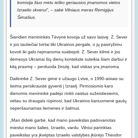
komisija šiuo metu ieško geriausios įmanomos vietos
Izraelio skverui“, – sakė Vilniaus meras Remigijus
Šimašius.
Šiandien menininkės Tėvynė kovoja už savo laisvę. Z. Sever
ir jos tautiečiai tvirtai tiki Ukrainos pergale, o jų pasiryžimu
kovoti iki galo neįmanoma suabejoti. Z. Sever kilmė ir jos
dėmesys Ukrainai šių dienų kontekste suteikia šiam darbui ir
kitą prasmę – perduoda žinutę, kad viskas yra įmanoma.
Dailininkė Z. Sever gimė ir užaugo Lvive, o 1990-aisiais su
šeima persikraustė gyventi į Izraelį. Pirmosiomis karo
dienomis menininkė padėjo rinkti vaistus sužeistiesiems,
vėliau su draugais rūpinosi, kad Ukrainos kariuomenė gautų
neperšaunamas liemenes ir šalmus.
„Man didelė garbė, kad mano paveikslas padovanotas
miestui mano šalies, Izraelio, vardu. Vilniui parinktas
paveikslas yra įkvėptas Izraelio valstybės įkūrėjo Theodor