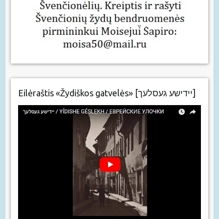
Eilėraštis «Žydiškos gatvelės» [יידישע געסלעך]