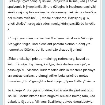
Lietuvoje įgyvendinę šį unikalų projektą ir tikime, kad jis savo
spalvomis ir įkvepiančia žinute džiugins ir inspiruos pasiryžti
siekti svajonių tiek vietinę bendruomenę, tiek visus vilniečius
bei miesto svečius“, – į viešai prieinamą, Bazilijonų g. 6,
prieš „Halės” turgų atsiradusį naują kūrinį pasižiūrėti kviečia
ji.
Kūrinį įgyvendinę menininkai Martynas Ivinskas ir Viktorija
Starygina teigia, kad piešti ant pastato sienos rudenį yra
nemenkas iššūkis, bet jie pasiryžo drauge jį priimti.
„Teko prisitaikyti prie permainingų rudens orų: kovoti su
lietumi ir vėju. Tą dieną, kai lyja, išvis darbas sustoja“, –
pasakoja M. Ivinskas, kuriam tokio didelio mastelio piešinys
yra antras darbas, o pirmąjį atliko lygiai prieš du metus
buvusios „Elfos“ gamyklos teritorijoje, „Open Gallery“ kieme.
Jo kolegė V. Starygina pridūrė, kad ir aukštis piešiant tapo
iššūkiu. Menininkams teko nugalėti aukščio baimę tam, kad
pabaigtų šį darbą. Vilniaus Bazilijonų gatvės daugiabutyje,