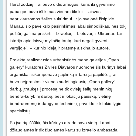
Herzl žodžių. Tai buvo didis žmogus, kuris iki gyvenimo
pabaigos buvo ištikimas vienam tikslui – laisvos
nepriklausomos šalies sukūrimui. Ir jo svajonė išsipildė.
Manau, šio paveikslo pasirinkimas labai simboliškas, nes tokį
požiūrį galima priskirti ir Izraeliui, ir Lietuvai, ir Ukrainai. Tai
istorija apie laisvę mylinčią tautą, kuri negali gyventi
vergijoje“, – kūrinio idėją ir prasmę aiškina jo autorė.
Projektą realizavusios urbanistinės meno galerijos „Open
gallery“ kuratorės Živilės Diavaros nuomone šis kūrinys labai
organiškai įsikomponavo į aplinką ir tarsi ją papildė: „Tai
buvo neįprastas ir vienas sudėtingiausių „Open gallery“
darbų, įtraukęs į procesą ne tik dviejų šalių menininkų
bendra-kūrybinį darbą, bet ir lokacijų paiešką, vietinę
bendruomenę ir daugybę techninių, paveldo ir kitokio lygio
specialistų.
Po įvairių iššūkių šis kūrinys atrado savo vietą. Labai
džiaugiamės ir didžiuojamės kartu su Izraelio ambasada