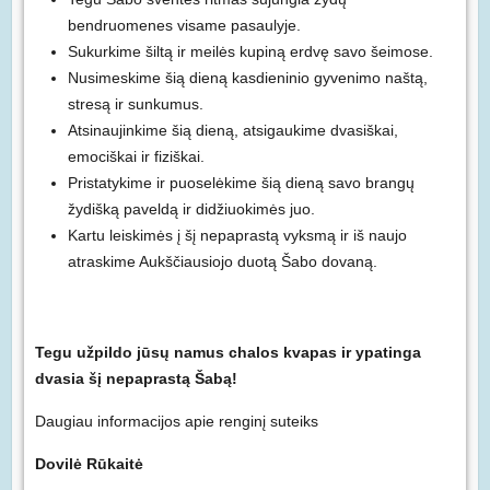
bendruomenes visame pasaulyje.
Sukurkime šiltą ir meilės kupiną erdvę savo šeimose.
Nusimeskime šią dieną kasdieninio gyvenimo naštą,
stresą ir sunkumus.
Atsinaujinkime šią dieną, atsigaukime dvasiškai,
emociškai ir fiziškai.
Pristatykime ir puoselėkime šią dieną savo brangų
žydišką paveldą ir didžiuokimės juo.
Kartu leiskimės į šį nepaprastą vyksmą ir iš naujo
atraskime Aukščiausiojo duotą Šabo dovaną.
Tegu užpildo jūsų namus chalos kvapas ir ypatinga
dvasia šį nepaprastą Šabą!
Daugiau informacijos apie renginį suteiks
Dovilė Rūkaitė