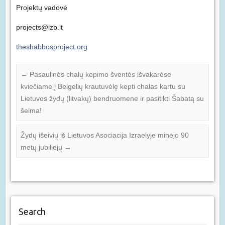
Projektų vadovė
projects@lzb.lt
theshabbosproject.org
←
Pasaulinės chalų kepimo šventės išvakarėse
kviečiame į Beigelių krautuvėlę kepti chalas kartu su
Lietuvos žydų (litvakų) bendruomene ir pasitikti Šabatą su
šeima!
Žydų išeivių iš Lietuvos Asociacija Izraelyje minėjo 90
metų jubiliejų
→
Search