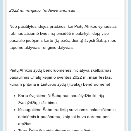
2022 m. renginio Tel Avive anonsas
Nuo pasiūlytos idėjos pradžios, kai Pietų Afrikos vyriausias
rabinas atsiuntė kvietimą prisidėti ir palaikyti idėją viso
pasaulio judėjams kartu (tą pačią dieną) švęsti Šabą, mes
tapome aktyviais renginio dalyviais.
Pietų Afrikos žydų bendruomenės iniciatyva skelbiamas
pasaulinės Chalų kepimo šventės 2022 m.
manifestas
,
kuriam pritaria ir Lietuvos žydų (litvakų) bendruomenė!
Kartu švęskime šį Šabą nuo saulėlydžio iki trijų
žvaigždžių įsižiebimo.
Išsaugokime Šabo tradiciją su visomis halachiškomis
detalėmis ir puošnumu, kaip tai buvo daroma per
amžius.
Tegu Šabo šventės ritmas sujungia žydų