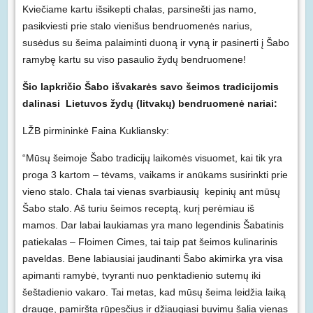
Kviečiame kartu išsikepti chalas, parsinešti jas namo,
pasikviesti prie stalo vienišus bendruomenės narius,
susėdus su šeima palaiminti duoną ir vyną ir pasinerti į Šabo
ramybę kartu su viso pasaulio žydų bendruomene!
Šio lapkričio Šabo išvakarės savo šeimos tradicijomis
dalinasi Lietuvos žydų (litvakų) bendruomenė nariai:
LŽB pirmininkė Faina Kukliansky:
“Mūsų šeimoje Šabo tradicijų laikomės visuomet, kai tik yra
proga 3 kartom – tėvams, vaikams ir anūkams susirinkti prie
vieno stalo. Chala tai vienas svarbiausių kepinių ant mūsų
Šabo stalo. Aš turiu šeimos receptą, kurį perėmiau iš
mamos. Dar labai laukiamas yra mano legendinis Šabatinis
patiekalas – Floimen Cimes, tai taip pat šeimos kulinarinis
paveldas. Bene labiausiai jaudinanti Šabo akimirka yra visa
apimanti ramybė, tvyranti nuo penktadienio sutemų iki
šeštadienio vakaro. Tai metas, kad mūsų šeima leidžia laiką
drauge, pamiršta rūpesčius ir džiaugiasi buvimu šalia vienas