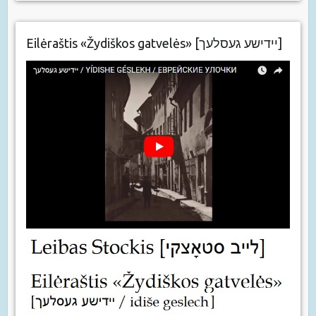
Eilėraštis «Žydiškos gatvelės» [יידישע געסלעך]