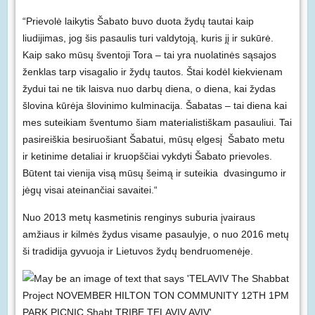
“Prievolė laikytis Šabato buvo duota žydų tautai kaip
liudijimas, jog šis pasaulis turi valdytoją, kuris jį ir sukūrė.
Kaip sako mūsų šventoji Tora – tai yra nuolatinės sąsajos
ženklas tarp visagalio ir žydų tautos. Štai kodėl kiekvienam
žydui tai ne tik laisva nuo darbų diena, o diena, kai žydas
šlovina kūrėja šlovinimo kulminacija. Šabatas – tai diena kai
mes suteikiam šventumo šiam materialistiškam pasauliui. Tai
pasireiškia besiruošiant Šabatui, mūsų elgesį Šabato metu
ir ketinime detaliai ir kruopščiai vykdyti Šabato prievoles.
Būtent tai vienija visą mūsų šeimą ir suteikia dvasingumo ir
jėgų visai ateinančiai savaitei.“
Nuo 2013 metų kasmetinis renginys suburia įvairaus
amžiaus ir kilmės žydus visame pasaulyje, o nuo 2016 metų
ši tradidija gyvuoja ir Lietuvos žydų bendruomenėje.