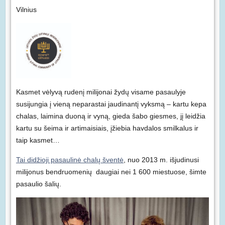
Vilnius
Kasmet vėlyvą rudenį milijonai žydų visame pasaulyje
susijungia į vieną neparastai jaudinantį vyksmą – kartu kepa
chalas, laimina duoną ir vyną, gieda šabo giesmes, jį leidžia
kartu su šeima ir artimaisiais, įžiebia havdalos smilkalus ir
taip kasmet…
Tai didžioji pasaulinė chalų šventė
, nuo 2013 m. išjudinusi
milijonus bendruomenių daugiai nei 1 600 miestuose, šimte
pasaulio šalių.