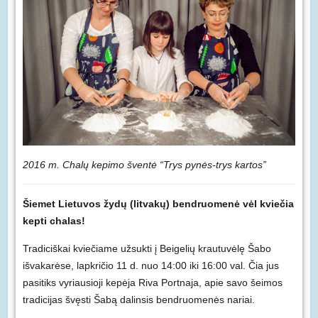
2016 m. Chalų kepimo šventė “Trys pynės-trys kartos”
Šiemet Lietuvos žydų (litvakų) bendruomenė vėl kviečia
kepti chalas!
Tradiciškai kviečiame užsukti į Beigelių krautuvėlę Šabo
išvakarėse, lapkričio 11 d. nuo 14:00 iki 16:00 val. Čia jus
pasitiks vyriausioji kepėja Riva Portnaja, apie savo šeimos
tradicijas švęsti Šabą dalinsis bendruomenės nariai.