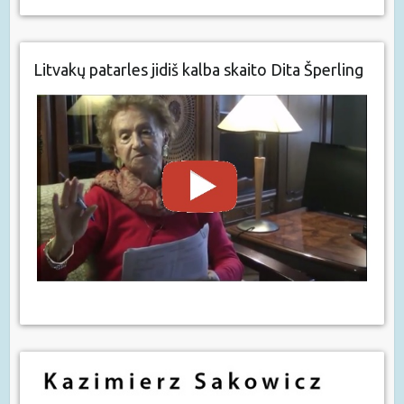
Litvakų patarles jidiš kalba skaito Dita Šperling