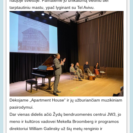
naujoje šviesoje. Pamatėme jo unikalumą vietiniu bei
tarptautiniu mastu, ypač lyginant su Tel Avivu.
Dėkojame „Apartment House“ ir jų užburiančiam muzikiniam
pasirodymui.
Dar vienas didelis ačiū Žydų bendruomenės centrui JW3, jo
meno ir kultūros vadovei Mekella Broomberg ir programos
direktoriui William Galinsky už šių metų renginio ir