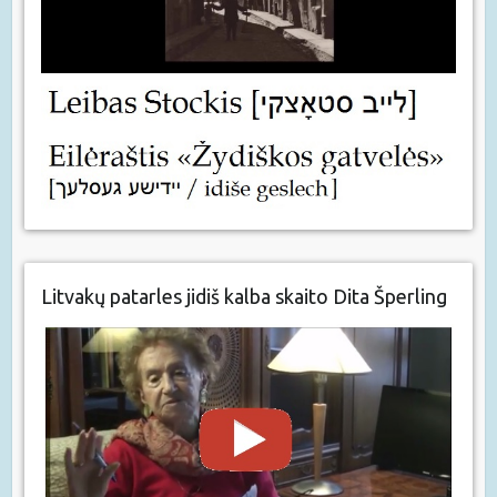
Litvakų patarles jidiš kalba skaito Dita Šperling