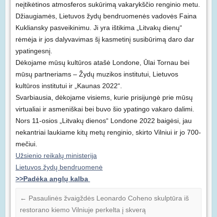
neįtikėtinos atmosferos sukūrimą vakarykščio renginio metu.
Džiaugiamės, Lietuvos žydų bendruomenės vadovės Faina
Kukliansky pasveikinimu. Ji yra ištikima „Litvakų dienų“
rėmėja ir jos dalyvavimas šį kasmetinį susibūrimą daro dar
ypatingesnį.
Dėkojame mūsų kultūros atašė Londone, Ūlai Tornau bei
mūsų partneriams – Žydų muzikos institutui, Lietuvos
kultūros institutui ir „Kaunas 2022“.
Svarbiausia, dėkojame visiems, kurie prisijungė prie mūsų
virtualiai ir asmeniškai bei buvo šio ypatingo vakaro dalimi.
Nors 11-osios „Litvakų dienos“ Londone 2022 baigėsi, jau
nekantriai laukiame kitų metų renginio, skirto Vilniui ir jo 700-
mečiui.
Užsienio reikalų ministerija
Lietuvos žydų bendruomenė
>>Padėka anglų kalba
←
Pasaulinės žvaigždės Leonardo Coheno skulptūra iš
restorano kiemo Vilniuje perkelta į skverą