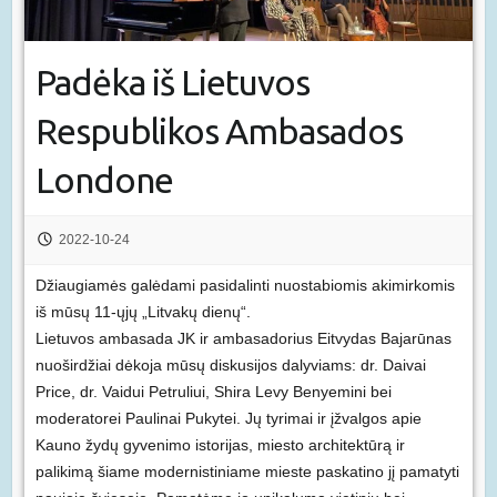
Padėka iš Lietuvos
Respublikos Ambasados
Londone
2022-10-24
Džiaugiamės galėdami pasidalinti nuostabiomis akimirkomis
iš mūsų 11-ųjų „Litvakų dienų“.
Lietuvos ambasada JK ir ambasadorius Eitvydas Bajarūnas
nuoširdžiai dėkoja mūsų diskusijos dalyviams: dr. Daivai
Price, dr. Vaidui Petruliui, Shira Levy Benyemini bei
moderatorei Paulinai Pukytei. Jų tyrimai ir įžvalgos apie
Kauno žydų gyvenimo istorijas, miesto architektūrą ir
palikimą šiame modernistiniame mieste paskatino jį pamatyti