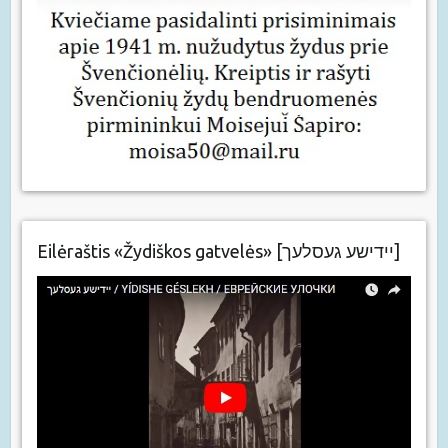
Eilėraštis «Žydiškos gatvelės» [יידישע געסלעך]