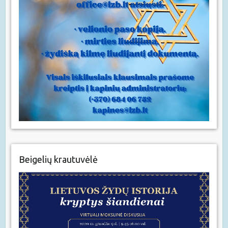
Beigelių krautuvėlė