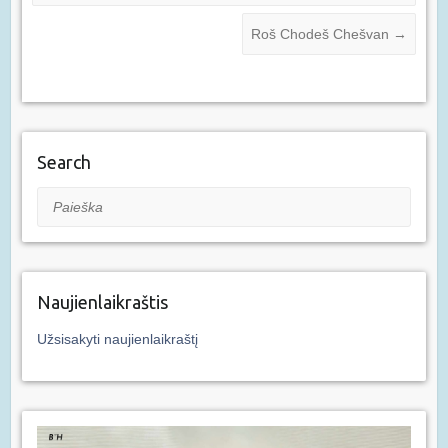
Roš Chodeš Chešvan
→
Search
Paieška
Naujienlaikraštis
Užsisakyti naujienlaikraštį