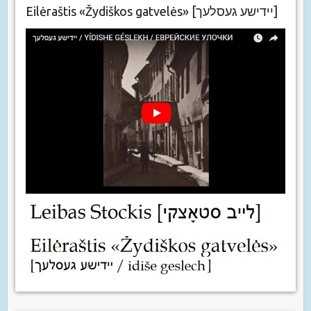
Eilėraštis «Žydiškos gatvelės» [יידישע געסלעך]