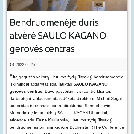
Bendruomenėje duris
atvėrė SAULO KAGANO
gerovės centras
2022-05-25
Šiltą gegužės vakarą Lietuvos žydų (litvakų) bendruomenėje
iškilmingai atidarytas ilgai lauktas
SAULO KAGANO
gerovės centras.
Buvo pasveikinti visi centro klientai,
darbuotojai, aplodismentais dėkota direktoriui Michail Segal,
pagerbtas ir pirmasis centro direktorius Shmuel Levin.
Memorialinę lentą, skirtą SAUL’UI KAGAN’UI atminti,
atidengė adv. Faina Kukliansky, Lietuvos žydų (litvakų)
bendruomenės pirmininkė, Arie Bucheister, (The Conference