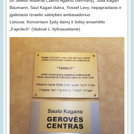
on Jewish Material Claims Against Germany), Julia Kagan
Baumann, Saul Kagan dukra, Yossef Levy, nepaprastasis ir
įgaliotasis Izraelio valstybės ambasadorius
Lietuvai. Koncertavo žydų dainų ir šokių ansamblis
„Fajerlech“ (Vadovė L.Vyšniauskienė).