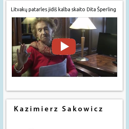
Litvakų patarles jidiš kalba skaito Dita Šperling