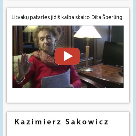
Litvakų patarles jidiš kalba skaito Dita Šperling