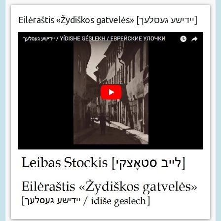
Eilėraštis «Žydiškos gatvelės» [יידישע געסלעך]