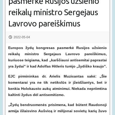
pasmerkė Rusijos užsienio
reikalų ministro Sergejaus
Lavrovo pareiškimus
2022-05-04
Europos žydų kongresas pasmerkė Rusijos užsienio
reikalų ministro Sergejaus Lavrovo pareiškimus,
kuriuose teigiama, kad „karščiausi antisemitai paprastai
yra žydai“ ir kad Adolfas Hitleris turėjo „žydiško kraujo“.
EJC pirmininkas dr. Arielis Muzicantas sakė: „Šie
komentarai yra ne tik netikslūs ir įžeidžiantys, bet ir
kenkia Holokausto aukų atminimui. Niekada nepriimtina
kaltinti žydus dėl antisemitizmo.
„Žydų bendruomenės prisimena, kad būtent Raudonoji
armija išlaisvino Aušvicą ir milijonai sovietų karių žuvo