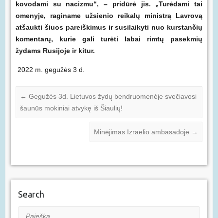
kovodami su nacizmu“, – pridūrė jis. „Turėdami tai
omenyje, raginame užsienio reikalų ministrą Lavrovą
atšaukti šiuos pareiškimus ir susilaikyti nuo kurstančių
komentarų, kurie gali turėti labai rimtų pasekmių
žydams Rusijoje ir kitur.
2022 m. gegužės 3 d.
←
Gegužės 3d. Lietuvos žydų bendruomenėje svečiavosi
šaunūs mokiniai atvykę iš Šiaulių!
Minėjimas Izraelio ambasadoje
→
Search
Paieška