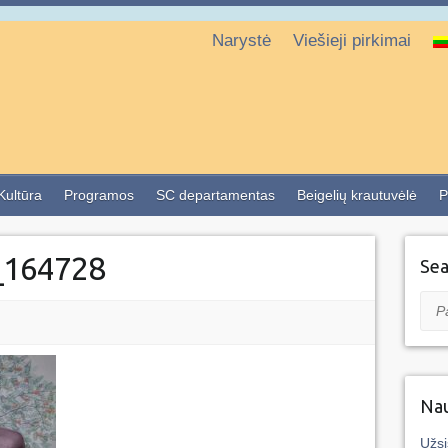
Narystė
Viešieji pirkimai
 Kultūra
Programos
SC departamentas
Beigelių krautuvėlė
P
_164728
Sea
Pai
Nau
Užsi