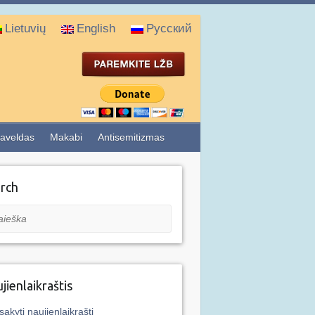
Lietuvių
English
Русский
aveldas
Makabi
Antisemitizmas
rch
eška
jienlaikraštis
sakyti naujienlaikraštį