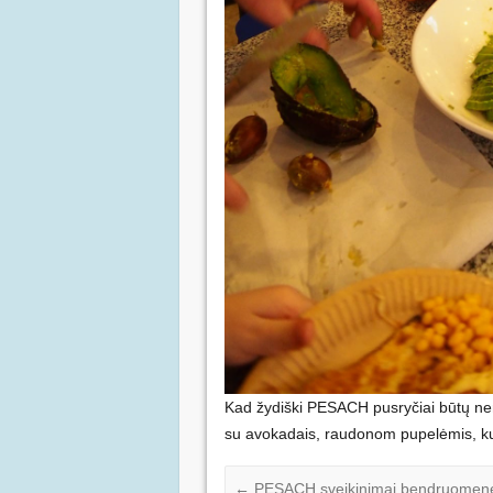
Kad žydiški PESACH pusryčiai būtų n
su avokadais, raudonom pupelėmis, kuk
←
PESACH sveikinimai bendruomen