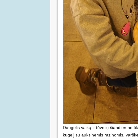
Daugelis vaikų ir tėvelių šiandien ne 
kugelį su auksinėmis razinomis, varške