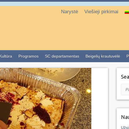
Narystė
Viešieji pirkimai
 Kultūra
Programos
SC departamentas
Beigelių krautuvėlė
P
Sea
Pai
Nau
Užsi