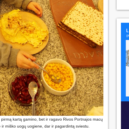
tik pirmą kartą gamino, bet ir ragavo Rivos Portnajos macų
 ir miško uogų uogiene, dar ir pagardintą sviestu.