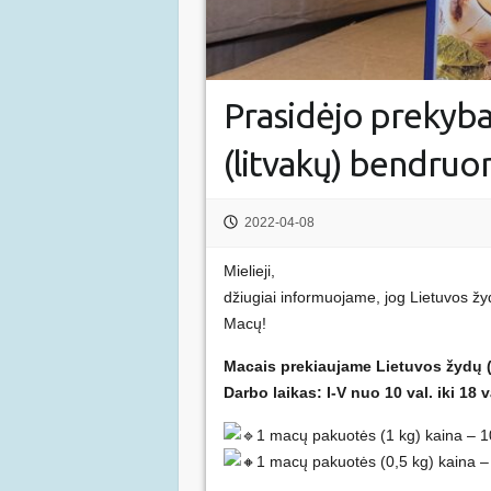
Prasidėjo prekyb
(litvakų) bendru
2022-04-08
Mielieji,
džiugiai informuojame, jog Lietuvos žy
Macų!
Macais prekiaujame Lietuvos žydų (l
Darbo laikas: I-V nuo 10 val. iki 18 v
1 macų pakuotės (1 kg) kaina – 1
1 macų pakuotės (0,5 kg) kaina –