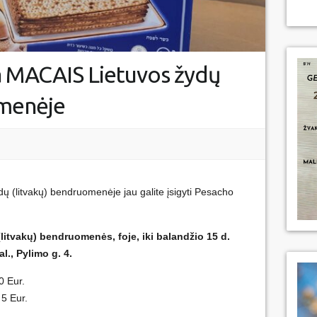
a MACAIS Lietuvos žydų
omenėje
dų (litvakų) bendruomenėje jau galite įsigyti Pesacho
itvakų) bendruomenės, foje, iki balandžio 15 d.
al., Pylimo g. 4.
0 Eur.
 5 Eur.