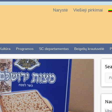
Narystė
Viešieji pirkimai
 Kultūra
Programos
SC departamentas
Beigelių krautuvėlė
P
Sea
Pai
Nau
Užsi