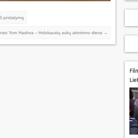
S pristatymą
 minės Yom Hashoa – Holokaustų aukų atminimo diena
→
Fil
Lie