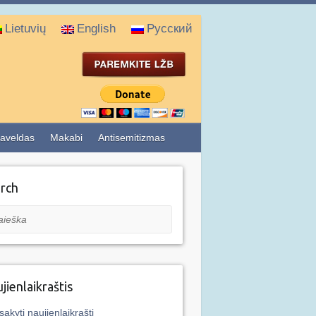
Lietuvių
English
Русский
aveldas
Makabi
Antisemitizmas
rch
eška
jienlaikraštis
sakyti naujienlaikraštį