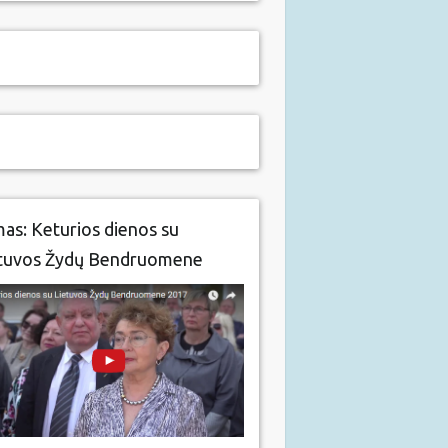
mas: Keturios dienos su
tuvos Žydų Bendruomene