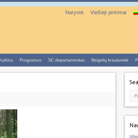
Narystė
Viešieji pirkimai
 Kultūra
Programos
SC departamentas
Beigelių krautuvėlė
P
Sea
Pai
Nau
Užsi