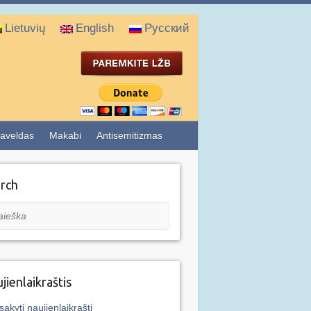
Lietuvių
English
Русский
aveldas
Makabi
Antisemitizmas
rch
eška
jienlaikraštis
sakyti naujienlaikraštį