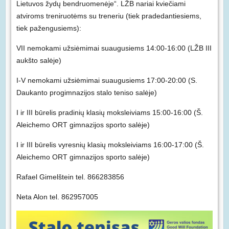
Lietuvos žydų bendruomenėje“. LŽB nariai kviečiami
atviroms treniruotėms su treneriu (tiek pradedantiesiems,
tiek pažengusiems):
VII nemokami užsiėmimai suaugusiems 14:00-16:00 (LŽB III
aukšto salėje)
I-V nemokami užsiėmimai suaugusiems 17:00-20:00 (S.
Daukanto progimnazijos stalo teniso salėje)
I ir III būrelis pradinių klasių moksleiviams 15:00-16:00 (Š.
Aleichemo ORT gimnazijos sporto salėje)
I ir III būrelis vyresnių klasių moksleiviams 16:00-17:00 (Š.
Aleichemo ORT gimnazijos sporto salėje)
Rafael Gimelštein tel. 866283856
Neta Alon tel. 862957005