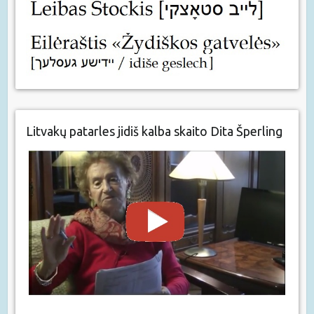
Litvakų patarles jidiš kalba skaito Dita Šperling