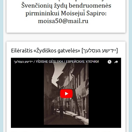
Eilėraštis «Žydiškos gatvelės» [יידישע געסלעך]