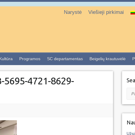
Narystė
Viešieji pirkimai
 Kultūra
Programos
SC departamentas
Beigelių krautuvėlė
P
-5695-4721-8629-
Sea
Pai
Nau
Užsi