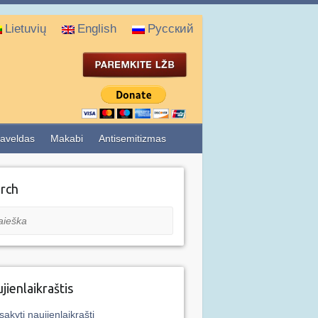
Lietuvių
English
Русский
aveldas
Makabi
Antisemitizmas
rch
eška
jienlaikraštis
sakyti naujienlaikraštį