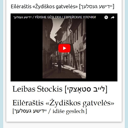
Eilėraštis «Žydiškos gatvelės» [יידישע געסלעך]