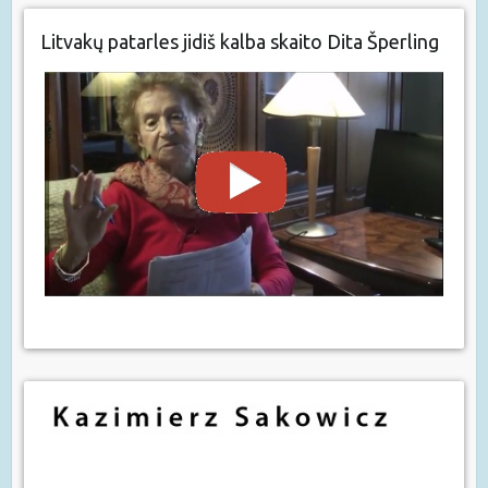
Litvakų patarles jidiš kalba skaito Dita Šperling