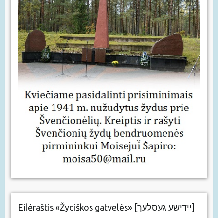
Eilėraštis «Žydiškos gatvelės» [יידישע געסלעך]