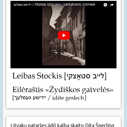
Litvakų patarles jidiš kalba skaito Dita Šperling