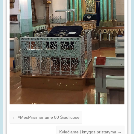
←
#MesPrisimename 80 Šiauliuose
Kviečiame į knygos pristatymą
→