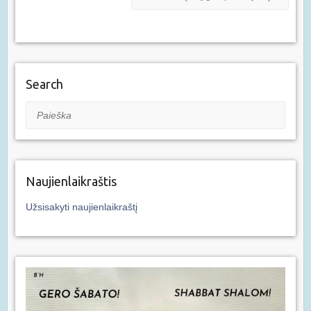
Search
Paieška
Naujienlaikraštis
Užsisakyti naujienlaikraštį