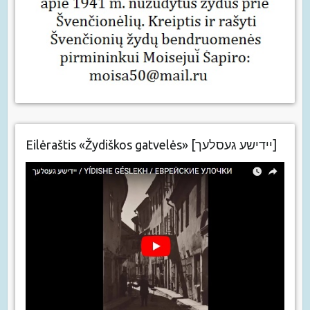
Eilėraštis «Žydiškos gatvelės» [יידישע געסלעך]