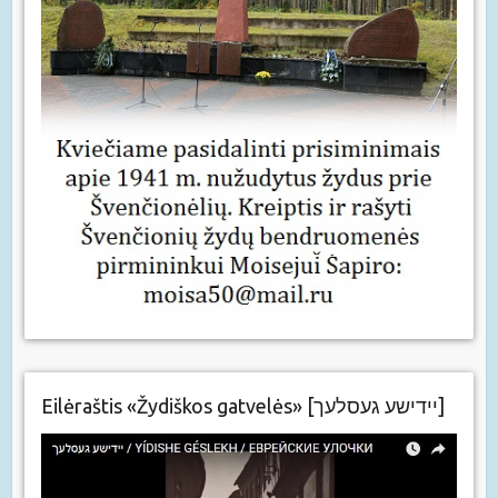
Eilėraštis «Žydiškos gatvelės» [יידישע געסלעך]