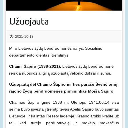
Užuojauta
2021-10-13
Mirė Lietuvos žydų bendruomenės narys, Socialinio
departamento klientas, tremtinys
Chaim Šapiro (1938-2021).
Lietuvos žydų bendruomenė
reiškia nuoširdžiai gilią užuojautą velionio dukrai ir sūnui.
Užuojautą dėl Chaimo Šapiro mirties parašė Švenčionių
rajono žydų bendruomenės pirmininkas Moiša Šapiro.
Chaimas Šapiro gimė 1938 m. Utenoje. 1941.06.14 visa
šeima buvo išvežta į tremtį: tėvas Abelis Šapiro buvo suimtas
Lietuvoje ir kalintas Rešety lageryje, Krasnojarskio krašte už
tai, kad turėjo parduotuvėlę ir mokėjo mokesčius