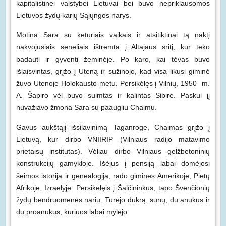
kapitalistinei valstybei Lietuvai bei buvo nepriklausomos
Lietuvos žydų karių Sąjųngos narys.
Motina Sara su keturiais vaikais ir atsitiktinai tą naktį
nakvojusiais seneliais ištremta į Altajaus sritį, kur teko
badauti ir gyventi žeminėje. Po karo, kai tėvas buvo
išlaisvintas, grįžo į Uteną ir sužinojo, kad visa likusi giminė
žuvo Utenoje Holokausto metu. Persikėlęs į Vilnių, 1950 m.
A. Šapiro vėl buvo suimtas ir kalintas Sibire. Paskui jį
nuvažiavo žmona Sara su paaugliu Chaimu.
Gavus aukštąjį išsilavinimą Taganroge, Chaimas grįžo į
Lietuvą, kur dirbo VNIIRIP (Vilniaus radijo matavimo
prietaisų institutas). Vėliau dirbo Vilniaus gelžbetoninių
konstrukcijų gamykloje. Išėjus į pensiją labai domėjosi
šeimos istorija ir genealogija, rado gimines Amerikoje, Pietų
Afrikoje, Izraelyje. Persikėlęis į Šalčininkus, tapo Švenčionių
žydų bendruomenės nariu. Turėjo dukrą, sūnų, du anūkus ir
du proanukus, kuriuos labai mylėjo.