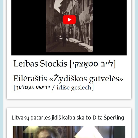
Litvakų patarles jidiš kalba skaito Dita Šperling