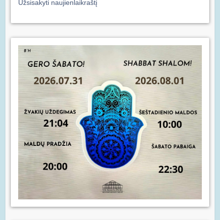
Užsisakyti naujienlaikraštį