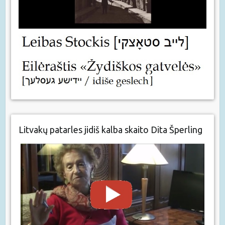
Litvakų patarles jidiš kalba skaito Dita Šperling