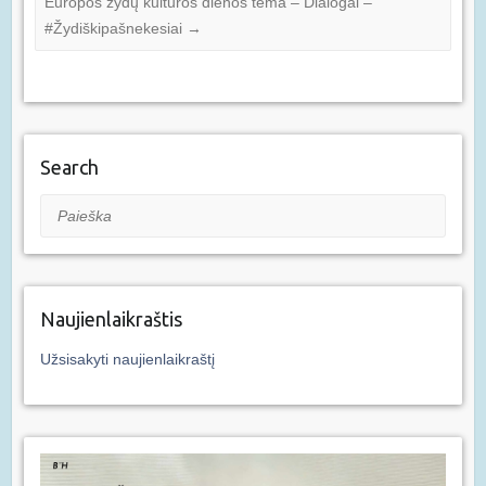
Europos žydų kultūros dienos tema – Dialogai –
#Žydiškipašnekesiai
→
Search
Paieška
Naujienlaikraštis
Užsisakyti naujienlaikraštį