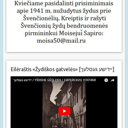
Eilėraštis «Žydiškos gatvelės» [יידישע געסלעך]