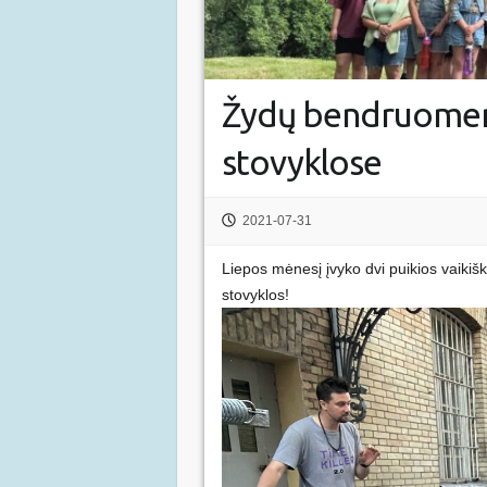
Žydų bendruomenės
stovyklose
2021-07-31
Liepos mėnesį įvyko dvi puikios vaikiš
stovyklos!