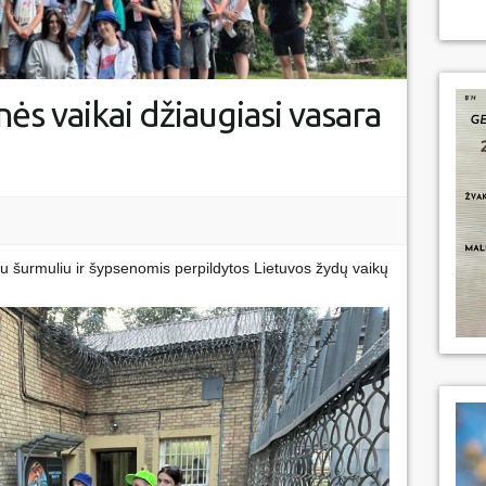
 vaikai džiaugiasi vasara
ku šurmuliu ir šypsenomis perpildytos Lietuvos žydų vaikų