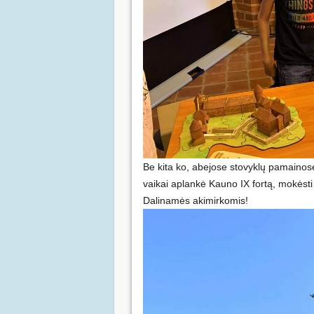
Be kita ko, abejose stovyklų pamainose 
vaikai aplankė Kauno IX fortą, mokėsti pi
Dalinamės akimirkomis!