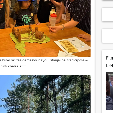
Fil
buvo skirtas dėmesys ir žydų istorijai bei tradicijoms –
Lie
nti chalas ir t.t.