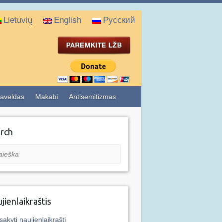
Lietuvių
English
Русский
aveldas
Makabi
Antisemitizmas
rch
eška
jienlaikraštis
sakyti naujienlaikraštį