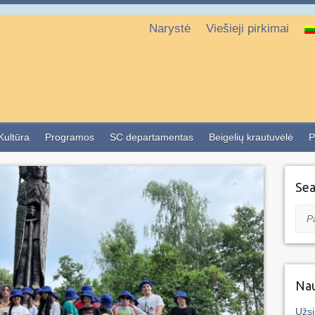
Narystė
Viešieji pirkimai
 Kultūra
Programos
SC departamentas
Beigelių krautuvėlė
P
Sea
Pai
Nau
Užsi