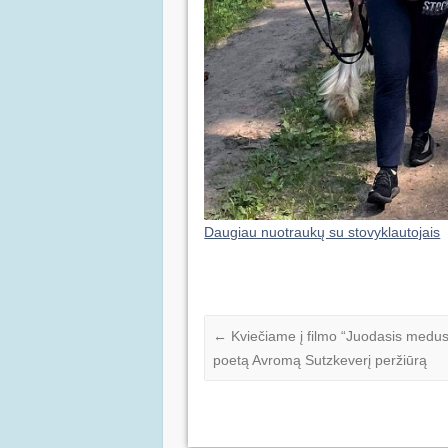
Daugiau nuotraukų su stovyklautojais
←
Kviečiame į filmo “Juodasis medus” 
poetą Avromą Sutzkeverį peržiūrą