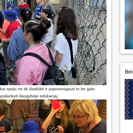
Bei
ai spėjo ne tik išsidūkti ir papramogauti to be galo
 apsilankyti daugybėje edukacijų.