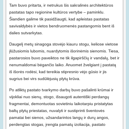
Tam buvo pritarta, ir netrukus šis sakralinės architektūros
pastatas tapo regionine kultūros vertybe – paminklu.
Šiandien galime tik pasidžiaugti, kad apleistas pastatas
savivaldybės ir vietos bendruomenės pastangomis bent iš
dalies sutvarkytas.
Daugelį metų sinagoga stovėjo kiauru stogu, keliose vietose
įlūžusiomis lubomis, nuardytomis išorinėmis sienomis. Tiesa,
pastarosios buvo paveiktos ne tik ilgapirščių ir vandalų, bet ir
nenumaldomai bėgančio laiko. Anuomet žvelgiant į pastatą
iš išorės rodėsi, kad tereikia stipresnio vėjo gūsio ir jis
sugrius bei virs sudūlėjusių plytų krūva.
Po atliktų pastato tvarkymo darbų buvo pašalinti krūmai ir
vijokliai nuo sienų, stogo, išsaugoti autentiški perdangų
fragmentai, demontuotas sovietiniu laikotarpiu pristatytas
baltų plytų priestatas, nuvalyti ir sustiprinti šventovės
pamatai bei sienos, užsandarintos langų ir durų angos,
perdengtas stogas, įrengta pamatų izoliacija, pastato