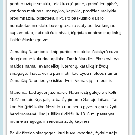
parduotuvių ir smuklių, elektros jėgainė, garinė lentpjūvė,
vandens malūnas, mezgykla, kepykla, pradžios mokykla,
progimnazija, biblioteka ir kt. Po paskutinio gaisro
nuniokotas miestelis buvo gražiai atstatytas, tvarkingiau
suplanuotas, nutiesti šaligatviai, išgrįstas centras ir aplink jį
išsidėsčiusios gatvės.
Žemaičių Naumiestis kaip paribio miestelis išsiskyrė savo
daugiataute kultūrine aplinka. Dar ir šiandien čia stovi trys
maldos namai: evangelikų liuteronų, katalikų ir žydų
sinagoga. Tiesa, verta paminėti, kad žydų maldos namai
Žemaičių Naumiestyje išliko dveji. Vienas jų – medinis.
Manoma, kad žydai į Žemaičių Naumiestį galėjo atsikelti
1527 metais Kęsgailų arba Žygimanto Senojo laikais. Tai,
kad čia (jidiš kalba Neishtot) nuo seno gyveno gausi žydų
bendruomenė, liudija išlikusi didžiulė 1816 m. pastatyta
mūrinė sinagoga ir senosios žydų kapinės.
Be didžiosios sinagogos, kuri buvo vasarinė,
žydai turėjo