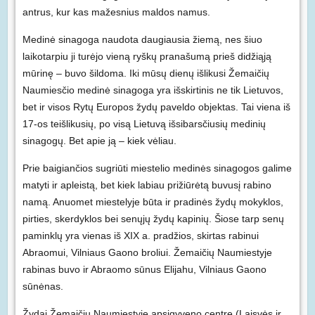
antrus, kur kas mažesnius maldos namus.
Medinė sinagoga naudota daugiausia žiemą, nes šiuo
laikotarpiu ji turėjo vieną ryškų pranašumą prieš didžiąją
mūrinę – buvo šildoma. Iki mūsų dienų išlikusi Žemaičių
Naumiesčio medinė sinagoga yra išskirtinis ne tik Lietuvos,
bet ir visos Rytų Europos žydų paveldo objektas. Tai viena iš
17-os teišlikusių, po visą Lietuvą išsibarsčiusių medinių
sinagogų. Bet apie ją – kiek vėliau.
Prie baigiančios sugriūti miestelio medinės sinagogos galime
matyti ir apleistą, bet kiek labiau prižiūrėtą buvusį rabino
namą. Anuomet miestelyje būta ir pradinės žydų mokyklos,
pirties, skerdyklos bei senųjų žydų kapinių. Šiose tarp senų
paminklų yra vienas iš XIX a. pradžios, skirtas rabinui
Abraomui, Vilniaus Gaono broliui. Žemaičių Naumiestyje
rabinas buvo ir Abraomo sūnus Elijahu, Vilniaus Gaono
sūnėnas.
Žydai Žemaičių Naumiestyje apsigyveno centre (Laisvės ir