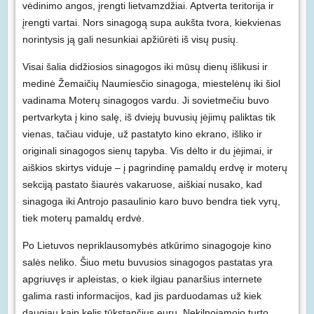
vėdinimo angos, įrengti lietvamzdžiai. Aptverta teritorija ir
įrengti vartai. Nors sinagogą supa aukšta tvora, kiekvienas
norintysis ją gali nesunkiai apžiūrėti iš visų pusių.
Visai šalia didžiosios sinagogos iki mūsų dienų išlikusi ir
medinė Žemaičių Naumiesčio sinagoga, miestelėnų iki šiol
vadinama Moterų sinagogos vardu. Ji sovietmečiu buvo
pertvarkyta į kino salę, iš dviejų buvusių įėjimų paliktas tik
vienas, tačiau viduje, už pastatyto kino ekrano, išliko ir
originali sinagogos sienų tapyba. Vis dėlto ir du įėjimai, ir
aiškios skirtys viduje – į pagrindinę pamaldų erdvę ir moterų
sekciją pastato šiaurės vakaruose, aiškiai nusako, kad
sinagoga iki Antrojo pasaulinio karo buvo bendra tiek vyrų,
tiek moterų pamaldų erdvė.
Po Lietuvos nepriklausomybės atkūrimo sinagogoje kino
salės neliko. Šiuo metu buvusios sinagogos pastatas yra
apgriuvęs ir apleistas, o kiek ilgiau panaršius internete
galima rasti informacijos, kad jis parduodamas už kiek
daugiau kaip kelis tūkstančius eurų. Nekilnojamojo turto