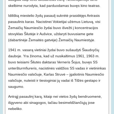
skelbime nurodyta, kad parduodamas buvęs kino teatras.
Idilišką miestelio žydų pasaulį sukrėtė prasidėjęs Antrasis
pasaulinis karas. Nacistinei Vokietijai užėmus Lietuvą, visi
Žemaičių Naumiesčio žydai buvo išvežti į koncentracijos
stovyklas Šilutėje ir Aušvice, uždaryti buvusiame gete
(dabartinėje Žemaitės gatvėje) Žemaičių Naumiestyje.
1941 m. vasarą vietiniai žydai buvo sušaudyti Šiaudvyčių
dauboje. Yra žinoma, kad už nusikaltimus 1961, 1963 m.
buvo teisiami Šilutės daktaras Verneris Šojus, buvęs SS
unteršturmfiureris, nacistinės valdžios SS vadas ir vietininkas
Naumiesčio valsčiuje, Karlas Struvė – įgaliotinis Naumiesčio
valsčiuje, nuteisti ir tiesioginiai jų vadai iš Tilžės gestapo ir
saugumo.
Antrąjį pasaulinį karą, kitaip nei vietos žydų bendruomenė,
išgyveno abi sinagogos, tačiau besimeldžiančiųjų jose
nebeliko.