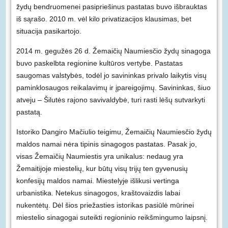
žydų bendruomenei pasipriešinus pastatas buvo išbrauktas
iš sąrašo. 2010 m. vėl kilo privatizacijos klausimas, bet
situacija pasikartojo.
2014 m. gegužės 26 d. Žemaičių Naumiesčio žydų sinagoga
buvo paskelbta regionine kultūros vertybe. Pastatas
saugomas valstybės, todėl jo savininkas privalo laikytis visų
paminklosaugos reikalavimų ir įpareigojimų. Savininkas, šiuo
atveju – Šilutės rajono savivaldybė, turi rasti lėšų sutvarkyti
pastatą.
Istoriko Dangiro Mačiulio teigimu, Žemaičių Naumiesčio žydų
maldos namai nėra tipinis sinagogos pastatas. Pasak jo,
visas Žemaičių Naumiestis yra unikalus: nedaug yra
Žemaitijoje miestelių, kur būtų visų trijų ten gyvenusių
konfesijų maldos namai. Miestelyje išlikusi vertinga
urbanistika. Netekus sinagogos, kraštovaizdis labai
nukentėtų. Dėl šios priežasties istorikas pasiūlė mūrinei
miestelio sinagogai suteikti regioninio reikšmingumo laipsnį.