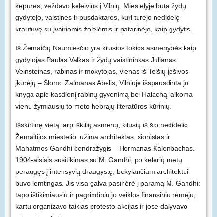
kepures, veždavo keleivius į Vilnių. Miestelyje būta žydų
gydytojo, vaistinės ir pusdaktarės, kuri turėjo nedidelę
krautuvę su įvairiomis žolelėmis ir patarinėjo, kaip gydytis.
Iš Žemaičių Naumiesčio yra kilusios tokios asmenybės kaip
gydytojas Paulas Valkas ir žydų vaistininkas Julianas
Veinsteinas, rabinas ir mokytojas, vienas iš Telšių ješivos
įkūrėjų – Šlomo Zalmanas Abelis, Vilniuje išspausdinta jo
knyga apie kasdienį rabinų gyvenimą bei Halachą
laikoma
vienu žymiausių to meto hebrajų literatūros kūrinių.
Išskirtinę vietą tarp iškilių asmenų, kilusių iš šio nedidelio
Žemaitijos miestelio, užima architektas, sionistas ir
Mahatmos Gandhi bendražygis – Hermanas Kalenbachas.
1904-aisiais susitikimas su M. Gandhi, po kelerių metų
peraugęs į intensyvią draugystę, bekylančiam architektui
buvo lemtingas. Jis visa galva pasinėrė į paramą M. Gandhi:
tapo ištikimiausiu ir pagrindiniu jo veiklos finansiniu rėmėju,
kartu organizavo taikias protesto akcijas ir jose dalyvavo