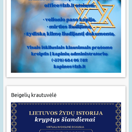
Beigelių krautuvėlė