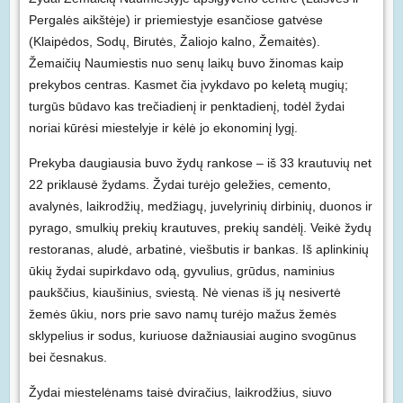
Pergalės aikštėje) ir priemiestyje esančiose gatvėse
(Klaipėdos, Sodų, Birutės, Žaliojo kalno, Žemaitės).
Žemaičių Naumiestis nuo senų laikų buvo žinomas kaip
prekybos centras. Kasmet čia įvykdavo po keletą mugių;
turgūs būdavo kas trečiadienį ir penktadienį, todėl žydai
noriai kūrėsi miestelyje ir kėlė jo ekonominį lygį.
Prekyba daugiausia buvo žydų rankose – iš 33 krautuvių net
22 priklausė žydams. Žydai turėjo geležies, cemento,
avalynės, laikrodžių, medžiagų, juvelyrinių dirbinių, duonos ir
pyrago, smulkių prekių krautuves, prekių sandėlį. Veikė žydų
restoranas, aludė, arbatinė, viešbutis ir bankas. Iš aplinkinių
ūkių žydai supirkdavo odą, gyvulius, grūdus, naminius
paukščius, kiaušinius, sviestą. Nė vienas iš jų nesivertė
žemės ūkiu, nors prie savo namų turėjo mažus žemės
sklypelius ir sodus, kuriuose dažniausiai augino svogūnus
bei česnakus.
Žydai miestelėnams taisė dviračius, laikrodžius, siuvo