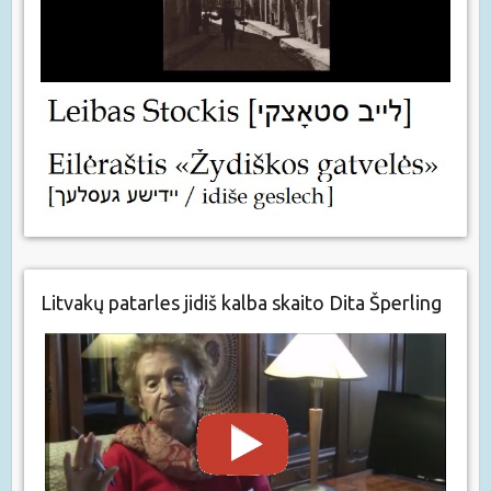
Litvakų patarles jidiš kalba skaito Dita Šperling