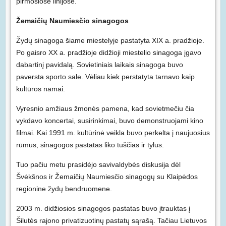
pirmosiose linijose.
Žemaičių Naumiesčio sinagogos
Žydų sinagoga šiame miestelyje pastatyta XIX a. pradžioje.
Po gaisro XX a. pradžioje didžioji miestelio sinagoga įgavo
dabartinį pavidalą. Sovietiniais laikais sinagoga buvo
paversta sporto sale. Vėliau kiek perstatyta tarnavo kaip
kultūros namai.
Vyresnio amžiaus žmonės pamena, kad sovietmečiu čia
vykdavo koncertai, susirinkimai, buvo demonstruojami kino
filmai. Kai 1991 m. kultūrinė veikla buvo perkelta į naujuosius
rūmus, sinagogos pastatas liko tuščias ir tylus.
Tuo pačiu metu prasidėjo savivaldybės diskusija dėl
Švėkšnos ir Žemaičių Naumiesčio sinagogų su Klaipėdos
regionine žydų bendruomene.
2003 m. didžiosios sinagogos pastatas buvo įtrauktas į
Šilutės rajono privatizuotinų pastatų sąrašą. Tačiau Lietuvos