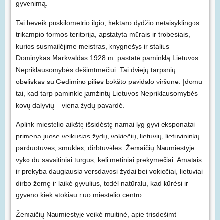
gyvenimą.
Tai beveik puskilometrio ilgio, hektaro dydžio netaisyklingos
trikampio formos teritorija, apstatyta mūrais ir trobesiais,
kurios susmailėjime meistras, knygnešys ir stalius
Dominykas Markvaldas 1928 m. pastatė paminklą Lietuvos
Nepriklausomybės dešimtmečiui. Tai dviejų tarpsnių
obeliskas su Gedimino pilies bokšto pavidalo viršūne. Įdomu
tai, kad tarp paminkle įamžintų Lietuvos Nepriklausomybės
kovų dalyvių – viena žydų pavardė.
Aplink miestelio aikštę išsidėstę namai lyg gyvi eksponatai
primena juose veikusias žydų, vokiečių, lietuvių, lietuvininkų
parduotuves, smukles, dirbtuvėles. Žemaičių Naumiestyje
vyko du savaitiniai turgūs, keli metiniai prekymečiai. Amatais
ir prekyba daugiausia versdavosi žydai bei vokiečiai, lietuviai
dirbo žemę ir laikė gyvulius, todėl natūralu, kad kūrėsi ir
gyveno kiek atokiau nuo miestelio centro.
Žemaičių Naumiestyje veikė muitinė, apie trisdešimt