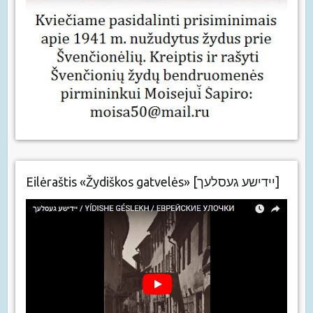
Eilėraštis «Žydiškos gatvelės» [יידישע געסלעך]