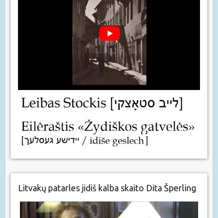
Litvakų patarles jidiš kalba skaito Dita Šperling