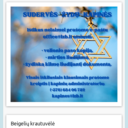
Beigelių krautuvėlė