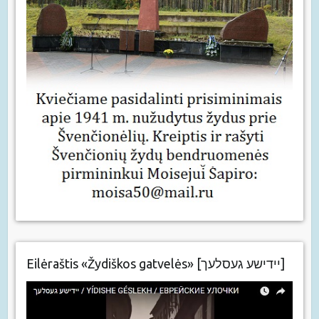
Eilėraštis «Žydiškos gatvelės» [יידישע געסלעך]