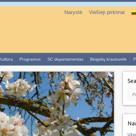
Narystė
Viešieji pirkimai
 Kultūra
Programos
SC departamentas
Beigelių krautuvėlė
P
Sea
Pai
Nau
Užsi