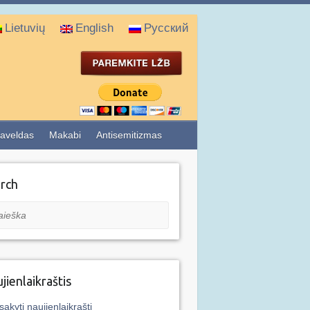
Lietuvių
English
Русский
aveldas
Makabi
Antisemitizmas
rch
eška
jienlaikraštis
sakyti naujienlaikraštį