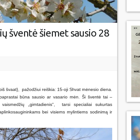
ių šventė šiemet sausio 28
biš švaat}, pažodžiui reiškia: 15-oji Shvat mėnesio diena.
paprastai būna sausio ar vasario mėn. Ši šventė tai –
 vaismedžių „gimtadienis“, tarsi specialiai sukurtas
aplinkosaugininkams bei visiems mylintiems sodinimą ir