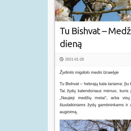
Tu Bishvat – Medž
dieną
2021-01-28
Žydintis migdolo medis Izraelyje
Tu Bishvat – hebrajų kala t
ariama: [tu 
Tai žydų kalendoriaus mėnuo, kuris 
„Naujieji medžių metai“, arba visų
šiuolaikiniams žydų gamtininkams ir 
auginimą.