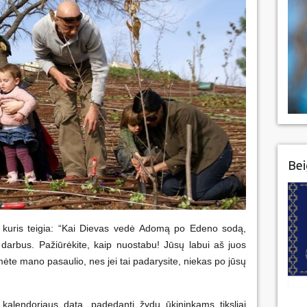
Bei
kuris teigia: “Kai Dievas vedė Adomą po Edeno sodą,
 darbus. Pažiūrėkite, kaip nuostabu! Jūsų labui aš juos
mėte mano pasaulio, nes jei tai padarysite, niekas po jūsų
 kalendoriaus data, padedanti žydų ūkininkams tiksliai