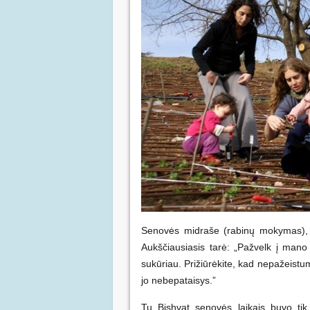
Senovės midraše (rabinų mokymas), 
Aukščiausiasis tarė: „Pažvelk į mano
sukūriau. Prižiūrėkite, kad nepažeistu
jo nebepataisys.”
Tu Bishvat senovės laikais buvo tik