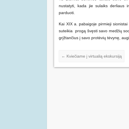
nustatyti, kada jie sulaiks derliaus
parduoti.
Kai XIX a. pabaigoje pirmieji sionistai 
suteikia progą švęsti savo medžių sodin
grįžtančius į savo protėvių tėvynę, aug
←
Kviečiame į virtualią ekskursiją