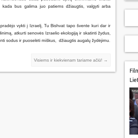
 ir kada bus galima juo patiems džiaugtis, valgyti arba
pradėjo vykti į Izraelį, Tu Bishvat tapo švente kuri dar ir
imą, atkurti senovės Izraelio ekologiją ir skatinti žydus,
inti sodus ir puoselėti miškus, džiaugtis augalų žydėjimu.
Visiems ir kiekvienam tariame ačiū!
→
Fil
Lie