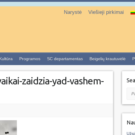
Narystė
Viešieji pirkimai
 Kultūra
Programos
SC departamentas
Beigelių krautuvėlė
P
aikai-zaidzia-yad-vashem-
Sea
Pai
Nau
Užsi