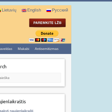
Lietuvių
English
Русский
aveldas
Makabi
Antisemitizmas
rch
eška
jienlaikraštis
sakyti naujienlaikraštį