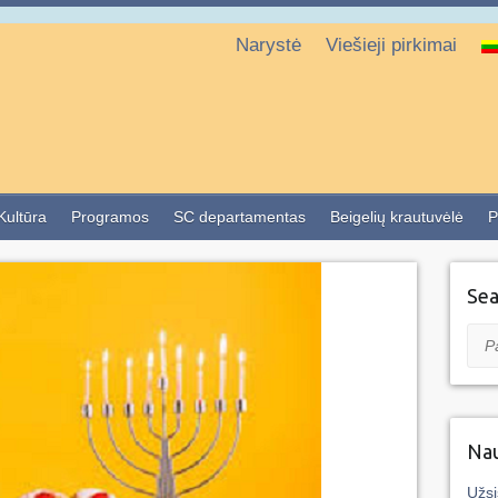
Narystė
Viešieji pirkimai
 Kultūra
Programos
SC departamentas
Beigelių krautuvėlė
P
Sea
Pai
Nau
Užsi