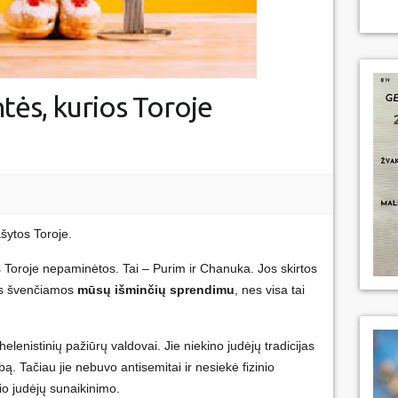
ntės, kurios Toroje
šytos Toroje.
os Toroje nepaminėtos. Tai – Purim ir Chanuka. Jos skirtos
os švenčiamos
mūsų
išminčių sprendimu
, nes visa tai
lenistinių pažiūrų valdovai. Jie niekino judėjų tradicijas
ą. Tačiau jie nebuvo antisemitai ir nesiekė fizinio
io judėjų sunaikinimo.