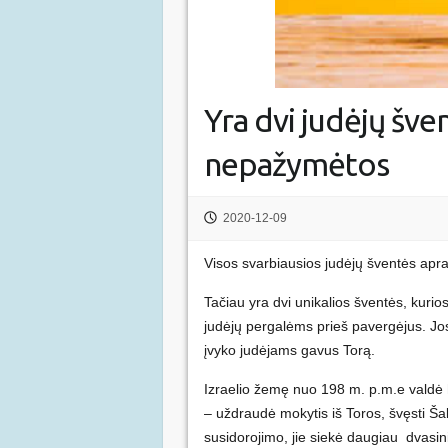
Yra dvi judėjų šve
nepažymėtos
2020-12-09
Visos svarbiausios judėjų šventės apra
Tačiau yra dvi unikalios šventės, kuri
judėjų pergalėms prieš pavergėjus. J
įvyko judėjams gavus Torą.
Izraelio žemę nuo 198 m. p.m.e valdė he
– uždraudė mokytis iš Toros, švęsti Šab
susidorojimo, jie siekė daugiau dvasin