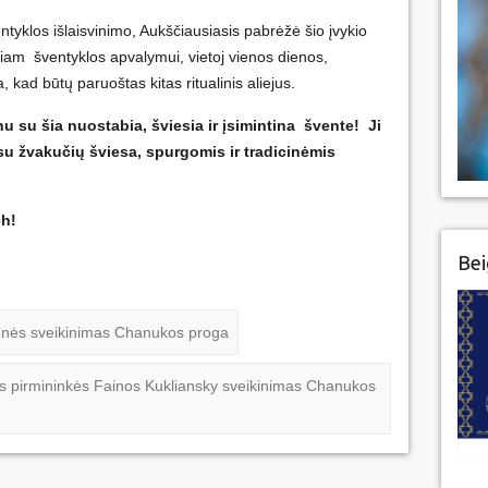
tyklos išlaisvinimo, Aukščiausiasis pabrėžė šio įvykio
iniam šventyklos apvalymui, vietoj vienos dienos,
, kad būtų paruoštas kitas ritualinis aliejus.
inu su šia nuostabia, šviesia ir įsimintina švente! Ji
su žvakučių šviesa, spurgomis ir tradicinėmis
h!
Bei
enės sveikinimas Chanukos proga
s pirmininkės Fainos Kukliansky sveikinimas Chanukos