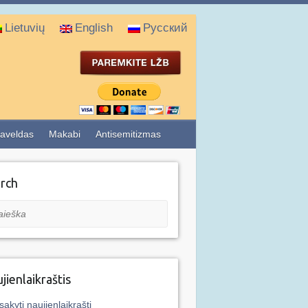
Lietuvių
English
Русский
aveldas
Makabi
Antisemitizmas
rch
eška
jienlaikraštis
sakyti naujienlaikraštį