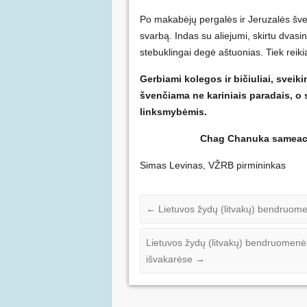
Po makabėjų pergalės ir Jeruzalės šven
svarbą. Indas su aliejumi, skirtu dvas
stebuklingai degė aštuonias. Tiek reikia
Gerbiami kolegos ir bičiuliai, sveik
švenčiama ne kariniais paradais, o 
linksmybėmis.
Chag Chanuka sameac
Simas Levinas, VŽRB pirmininkas
←
Lietuvos žydų (litvakų) bendruom
Lietuvos žydų (litvakų) bendruomenė
išvakarėse
→