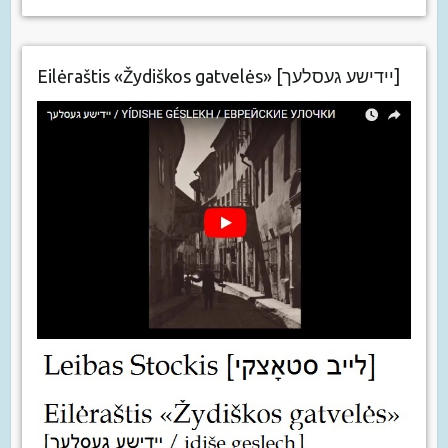
Eilėraštis «Žydiškos gatvelės» [יידישע געסלעך]