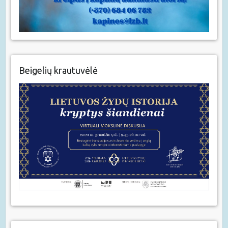
Beigelių krautuvėlė