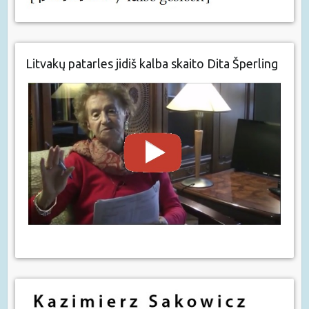
Litvakų patarles jidiš kalba skaito Dita Šperling