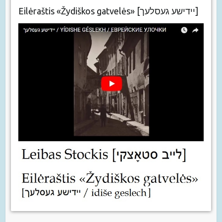
Eilėraštis «Žydiškos gatvelės» [יידישע געסלעך]