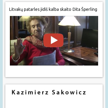
Litvakų patarles jidiš kalba skaito Dita Šperling