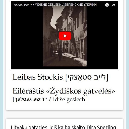
Litvakų patarles jidiš kalba skaito Dita Šperling