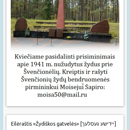
Eilėraštis «Žydiškos gatvelės» [יידישע געסלעך]