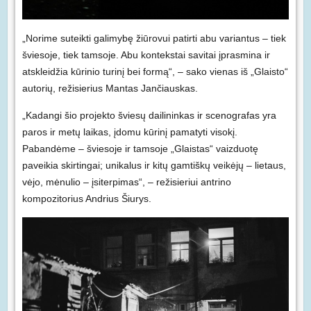
„Norime suteikti galimybę žiūrovui patirti abu variantus – tiek
šviesoje, tiek tamsoje. Abu kontekstai savitai įprasmina ir
atskleidžia kūrinio turinį bei formą“, – sako vienas iš „Glaisto“
autorių, režisierius Mantas Jančiauskas.
„Kadangi šio projekto šviesų dailininkas ir scenografas yra
paros ir metų laikas, įdomu kūrinį pamatyti visokį.
Pabandėme – šviesoje ir tamsoje „Glaistas“ vaizduotę
paveikia skirtingai; unikalus ir kitų gamtiškų veikėjų – lietaus,
vėjo, mėnulio – įsiterpimas“, – režisieriui antrino
kompozitorius Andrius Šiurys.