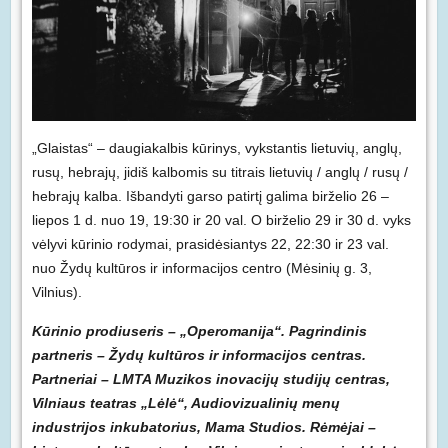
„Glaistas“ – daugiakalbis kūrinys, vykstantis lietuvių, anglų,
rusų, hebrajų, jidiš kalbomis su titrais lietuvių / anglų / rusų /
hebrajų kalba. Išbandyti garso patirtį galima birželio 26 –
liepos 1 d. nuo 19, 19:30 ir 20 val. O birželio 29 ir 30 d. vyks
vėlyvi kūrinio rodymai, prasidėsiantys 22, 22:30 ir 23 val.
nuo Žydų kultūros ir informacijos centro (Mėsinių g. 3,
Vilnius).
Kūrinio prodiuseris – „Operomanija“. Pagrindinis
partneris – Žydų kultūros ir informacijos centras.
Partneriai – LMTA Muzikos inovacijų studijų centras,
Vilniaus teatras „Lėlė“, Audiovizualinių menų
industrijos inkubatorius, Mama Studios. Rėmėjai –