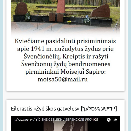
Eilėraštis «Žydiškos gatvelės» [יידישע געסלעך]