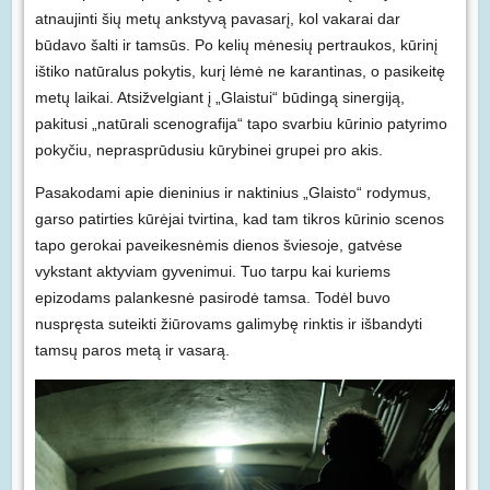
atnaujinti šių metų ankstyvą pavasarį, kol vakarai dar
būdavo šalti ir tamsūs. Po kelių mėnesių pertraukos, kūrinį
ištiko natūralus pokytis, kurį lėmė ne karantinas, o pasikeitę
metų laikai. Atsižvelgiant į „Glaistui“ būdingą sinergiją,
pakitusi „natūrali scenografija“ tapo svarbiu kūrinio patyrimo
pokyčiu, neprasprūdusiu kūrybinei grupei pro akis.
Pasakodami apie dieninius ir naktinius „Glaisto“ rodymus,
garso patirties kūrėjai tvirtina, kad tam tikros kūrinio scenos
tapo gerokai paveikesnėmis dienos šviesoje, gatvėse
vykstant aktyviam gyvenimui. Tuo tarpu kai kuriems
epizodams palankesnė pasirodė tamsa. Todėl buvo
nuspręsta suteikti žiūrovams galimybę rinktis ir išbandyti
tamsų paros metą ir vasarą.