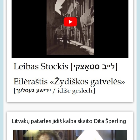
Litvakų patarles jidiš kalba skaito Dita Šperling