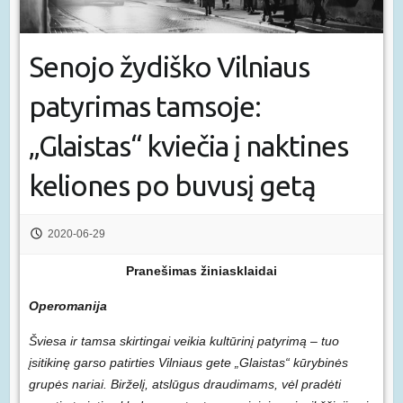
Senojo žydiško Vilniaus
patyrimas tamsoje:
„Glaistas“ kviečia į naktines
keliones po buvusį getą
2020-06-29
Pranešimas žiniasklaidai
Operomanija
Šviesa ir tamsa skirtingai veikia kultūrinį patyrimą – tuo
įsitikinę garso patirties Vilniaus gete „Glaistas“ kūrybinės
grupės nariai. Birželį, atslūgus draudimams, vėl pradėti