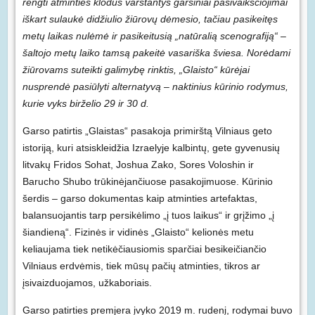
rengti atminties klodus varstantys garsiniai pasivaikščiojimai
iškart sulaukė didžiulio žiūrovų dėmesio, tačiau pasikeitęs
metų laikas nulėmė ir pasikeitusią „natūralią scenografiją“ –
šaltojo metų laiko tamsą pakeitė vasariška šviesa. Norėdami
žiūrovams suteikti galimybę rinktis, „Glaisto“ kūrėjai
nusprendė pasiūlyti alternatyvą – naktinius kūrinio rodymus,
kurie vyks birželio 29 ir 30 d.
Garso patirtis „Glaistas“ pasakoja primirštą Vilniaus geto
istoriją, kuri atsiskleidžia Izraelyje kalbintų, gete gyvenusių
litvakų Fridos Sohat, Joshua Zako, Sores Voloshin ir
Barucho Shubo trūkinėjančiuose pasakojimuose. Kūrinio
šerdis – garso dokumentas kaip atminties artefaktas,
balansuojantis tarp persikėlimo „į tuos laikus“ ir grįžimo „į
šiandieną“. Fizinės ir vidinės „Glaisto“ kelionės metu
keliaujama tiek netikėčiausiomis sparčiai besikeičiančio
Vilniaus erdvėmis, tiek mūsų pačių atminties, tikros ar
įsivaizduojamos, užkaboriais.
Garso patirties premjera įvyko 2019 m. rudenį, rodymai buvo