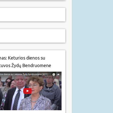
mas: Keturios dienos su
tuvos Žydų Bendruomene