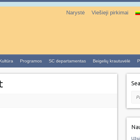
Narystė
Viešieji pirkimai
 Kultūra
Programos
SC departamentas
Beigelių krautuvėlė
P
t
Sea
Pai
Nau
Užsi