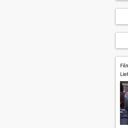
Fil
Lie