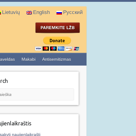
Lietuvių
English
Русский
aveldas
Makabi
Antisemitizmas
rch
eška
jienlaikraštis
sakyti naujienlaikraštį