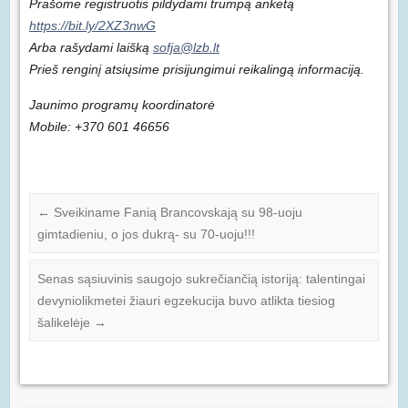
Prašome registruotis pildydami trumpą anketą
https://bit.ly/2XZ3nwG
Arba rašydami laišką
sofja@lzb.lt
Prieš renginį atsiųsime prisijungimui reikalingą informaciją.
Jaunimo programų koordinatorė
Mobile: +370 601 46656
←
Sveikiname Fanią Brancovskają su 98-uoju
gimtadieniu, o jos dukrą- su 70-uoju!!!
Senas sąsiuvinis saugojo sukrečiančią istoriją: talentingai
devyniolikmetei žiauri egzekucija buvo atlikta tiesiog
šalikelėje
→