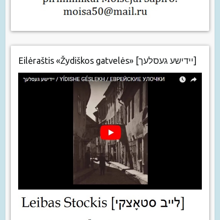
Eilėraštis «Žydiškos gatvelės» [יידישע געסלעך]