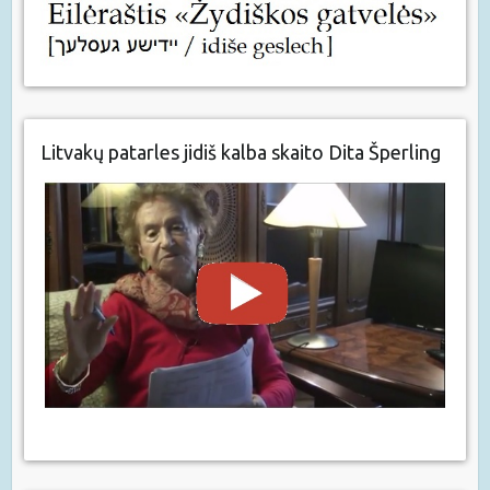
Litvakų patarles jidiš kalba skaito Dita Šperling