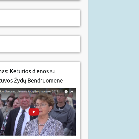
mas: Keturios dienos su
tuvos Žydų Bendruomene