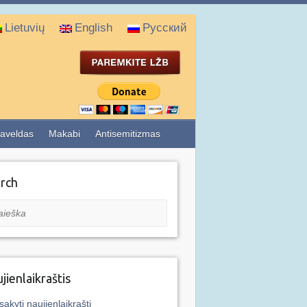
Lietuvių
English
Русский
aveldas
Makabi
Antisemitizmas
rch
eška
jienlaikraštis
sakyti naujienlaikraštį