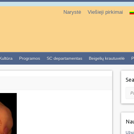
Narystė
Viešieji pirkimai
 Kultūra
Programos
SC departamentas
Beigelių krautuvėlė
P
Sea
Pai
Nau
Užsi