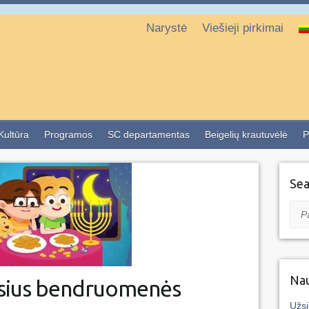
Narystė
Viešieji pirkimai
 Kultūra
Programos
SC departamentas
Beigelių krautuvėlė
P
Sea
Pai
Nau
usius bendruomenės
Užsi