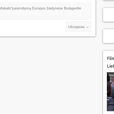
,,Makabi”pasirodymą Europos žaidynėse Budapešte
Užuojauta
→
Fil
Lie