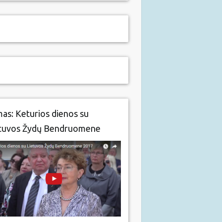
mas: Keturios dienos su
tuvos Žydų Bendruomene