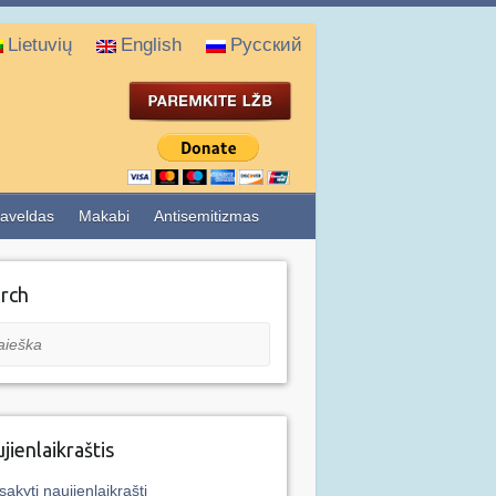
Lietuvių
English
Русский
aveldas
Makabi
Antisemitizmas
rch
eška
jienlaikraštis
sakyti naujienlaikraštį