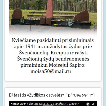
Eilėraštis «Žydiškos gatvelės» [יידישע געסלעך]