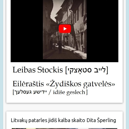
Litvakų patarles jidiš kalba skaito Dita Šperling