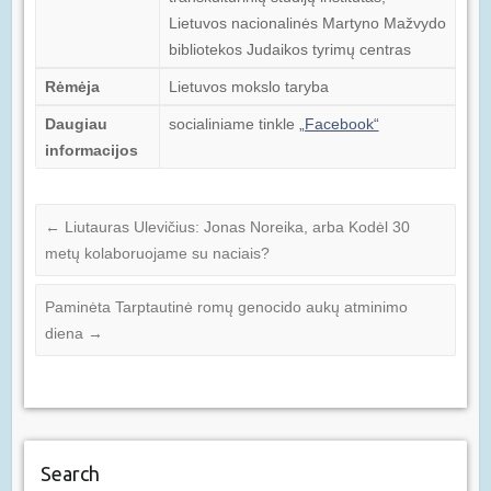
Lietuvos nacionalinės Martyno Mažvydo
bibliotekos Judaikos tyrimų centras
Rėmėja
Lietuvos mokslo taryba
Daugiau
socialiniame tinkle
„Facebook“
informacijos
←
Liutauras Ulevičius: Jonas Noreika, arba Kodėl 30
metų kolaboruojame su naciais?
Paminėta Tarptautinė romų genocido aukų atminimo
diena
→
Search