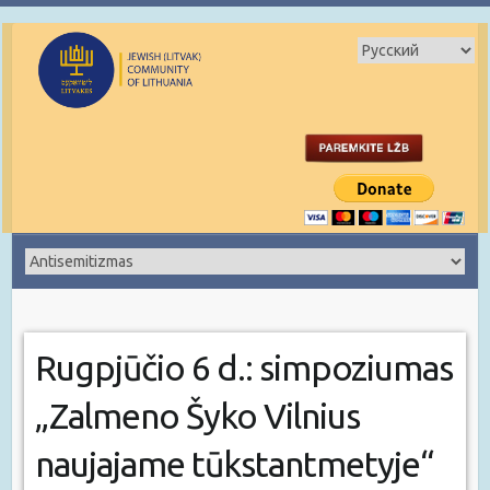
Rugpjūčio 6 d.: simpoziumas
„Zalmeno Šyko Vilnius
naujajame tūkstantmetyje“