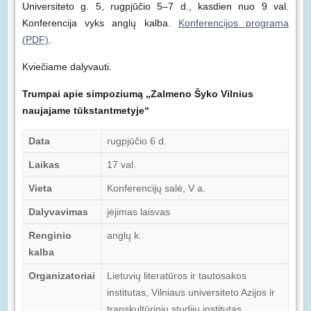
Universiteto g. 5, rugpjūčio 5–7 d., kasdien nuo 9 val.
Konferencija vyks anglų kalba.
Konferencijos programa
(PDF)
.
Kviečiame dalyvauti.
Trumpai apie simpoziumą „Zalmeno Šyko Vilnius
naujajame tūkstantmetyje“
Data
rugpjūčio 6 d.
Laikas
17 val.
Vieta
Konferencijų salė, V a.
Dalyvavimas
įėjimas laisvas
Renginio
anglų k.
kalba
Organizatoriai
Lietuvių literatūros ir tautosakos
institutas, Vilniaus universiteto Azijos ir
transkultūrinių studijų institutas,