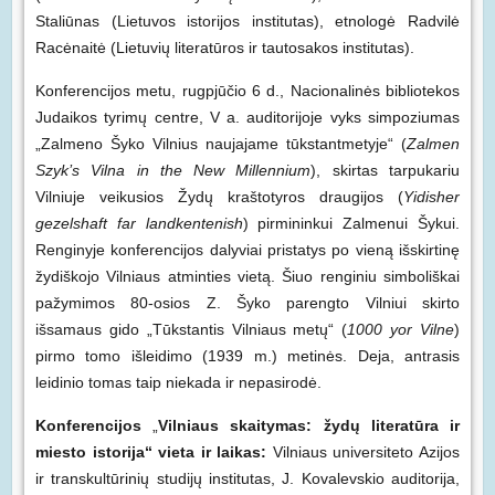
Staliūnas (Lietuvos istorijos institutas), etnologė Radvilė
Racėnaitė (Lietuvių literatūros ir tautosakos institutas).
Konferencijos metu, rugpjūčio 6 d., Nacionalinės bibliotekos
Judaikos tyrimų centre, V a. auditorijoje vyks simpoziumas
„Zalmeno Šyko Vilnius naujajame tūkstantmetyje“ (
Zalmen
Szyk’s Vilna in the New Millennium
), skirtas tarpukariu
Vilniuje veikusios Žydų kraštotyros draugijos (
Yidisher
gezelshaft far landkentenish
) pirmininkui Zalmenui Šykui.
Renginyje konferencijos dalyviai pristatys po vieną išskirtinę
žydiškojo Vilniaus atminties vietą. Šiuo renginiu simboliškai
pažymimos 80-osios Z. Šyko parengto Vilniui skirto
išsamaus gido „Tūkstantis Vilniaus metų“ (
1000 yor Vilne
)
pirmo tomo išleidimo (1939 m.) metinės. Deja, antrasis
leidinio tomas taip niekada ir nepasirodė.
Konferencijos
„
Vilniaus skaitymas: žydų literatūra ir
miesto istorija“ vieta ir laikas:
Vilniaus universiteto Azijos
ir transkultūrinių studijų institutas, J. Kovalevskio auditorija,