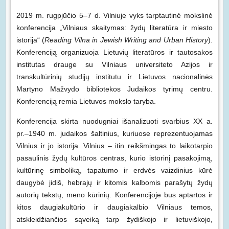
2019 m. rugpjūčio 5–7 d. Vilniuje vyks tarptautinė mokslinė
konferencija „Vilniaus skaitymas: žydų literatūra ir miesto
istorija“ (
Reading Vilna in Jewish Writing and Urban History
).
Konferenciją organizuoja Lietuvių literatūros ir tautosakos
institutas drauge su Vilniaus universiteto Azijos ir
transkultūrinių studijų institutu ir Lietuvos nacionalinės
Martyno Mažvydo bibliotekos Judaikos tyrimų centru.
Konferenciją remia Lietuvos mokslo taryba.
Konferencija skirta nuodugniai išanalizuoti svarbius XX a.
pr.–1940 m. judaikos šaltinius, kuriuose reprezentuojamas
Vilnius ir jo istorija. Vilnius – itin reikšmingas to laikotarpio
pasaulinis žydų kultūros centras, kurio istorinį pasakojimą,
kultūrinę simboliką, tapatumo ir erdvės vaizdinius kūrė
daugybė jidiš, hebrajų ir kitomis kalbomis parašytų žydų
autorių tekstų, meno kūrinių. Konferencijoje bus aptartos ir
kitos daugiakultūrio ir daugiakalbio Vilniaus temos,
atskleidžiančios sąveiką tarp žydiškojo ir lietuviškojo,