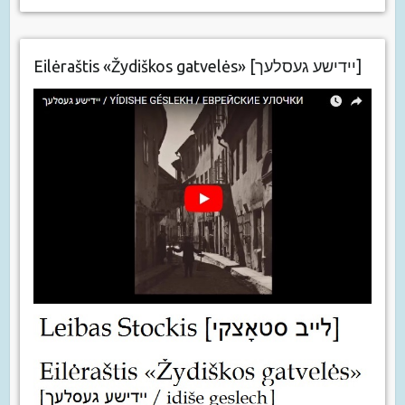
Eilėraštis «Žydiškos gatvelės» [יידישע געסלעך]