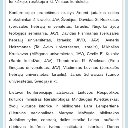
lenkiškojo, rusiškojo ir kt. Vilniaus kontekstų.
Konferencijoje pranešimus skaitys žinomi judaikos srities
mokslininkai iš Izraelio, JAV, Švedijos: Davidas G. Roskiesas
(Jeruzalės hebrajų universitetas, Izraelis; Niujorko žydų
teologijos seminarija, JAV), Davidas Fishmanas (Jeruzalės
hebrajų universitetas, Izraelis; JIVO, JAV), Avneris
Holtzmanas (Tel Avivo universitetas, Izraelis), Mikhailas
Krutikovas (Mičigano universitetas, JAV), Cecile E. Kuznitz
(Bardo koledžas, JAV), Theodore’as R. Weeksas (Pietų
Ilinojaus universitetas, JAV), Vladimiras Levinas (Jeruzalės
hebrajų universitetas, Izraelis), Janas Schwarzas (Lundo
universitetas, Švedija) ir kt.
Lietuvai konferencijoje atstovaus Lietuvos Respublikos
kultūros ministras literatūrologas Mindaugas Kvietkauskas,
žydų kultūros istorikė ir bibliografė Lara Lempertienė
(Lietuvos nacionalinės Martyno Mažvydo bibliotekos
Judaikos tyrimų centras), dailės istorikė Laima Laučkaitė
(Lietuvos kultūros tyrimų institutas), istorikas Darius