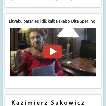
Litvakų patarles jidiš kalba skaito Dita Šperling