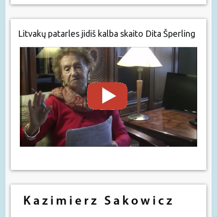
Litvakų patarles jidiš kalba skaito Dita Šperling