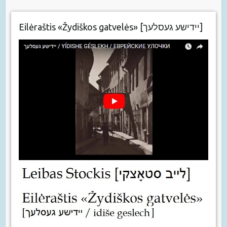
Eilėraštis «Žydiškos gatvelės» [יידישע געסלעך]