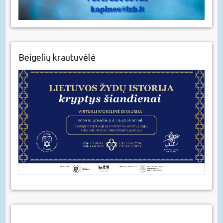
Beigelių krautuvėlė