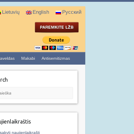
Lietuvių
English
Русский
aveldas
Makabi
Antisemitizmas
rch
eška
jienlaikraštis
sakyti naujienlaikraštį