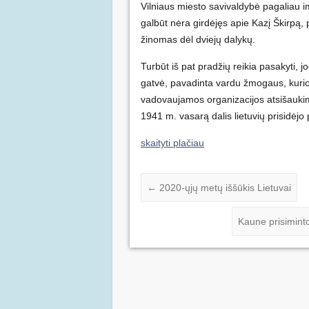
Vilniaus miesto savivaldybė pagaliau i
galbūt nėra girdėjęs apie Kazį Škirpą, p
žinomas dėl dviejų dalykų.
Turbūt iš pat pradžių reikia pasakyti, 
gatvė, pavadinta vardu žmogaus, kurio 
vadovaujamos organizacijos atsišaukimai
1941 m. vasarą dalis lietuvių prisidėj
skaityti plačiau
←
2020-ųjų metų iššūkis Lietuvai
Kaune prisimint