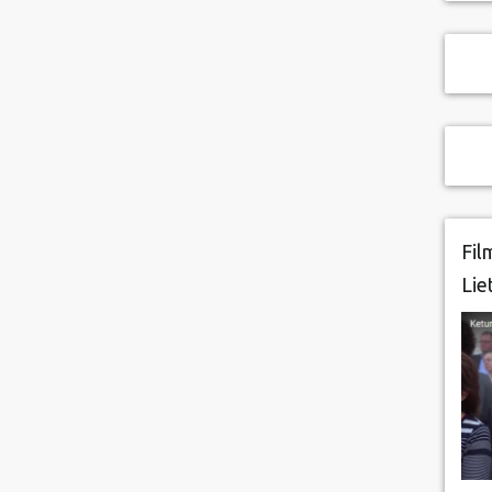
Fil
Lie