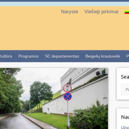
Narystė
Viešieji pirkimai
 Kultūra
Programos
SC departamentas
Beigelių krautuvėlė
P
Sea
Pai
Nau
Užsi