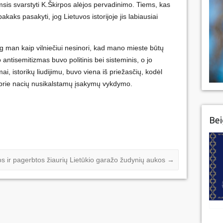
msis svarstyti K.Škirpos alėjos pervadinimo. Tiems, kas
akaks pasakyti, jog Lietuvos istorijoje jis labiausiai
jog man kaip vilniečiui nesinori, kad mano mieste būtų
antisemitizmas buvo politinis bei sisteminis, o jo
, istorikų liudijimu, buvo viena iš priežasčių, kodėl
o prie nacių nusikalstamų įsakymų vykdymo.
Bei
os ir pagerbtos žiaurių Lietūkio garažo žudynių aukos
→