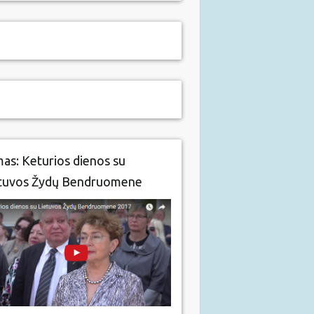
mas: Keturios dienos su
tuvos Žydų Bendruomene