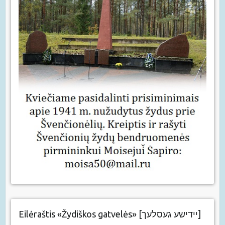
Eilėraštis «Žydiškos gatvelės» [יידישע געסלעך]