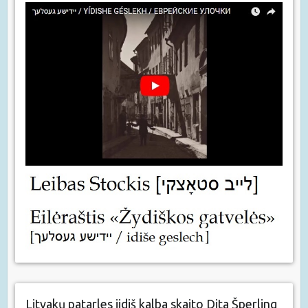
Litvakų patarles jidiš kalba skaito Dita Šperling