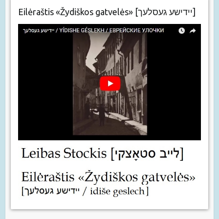
Eilėraštis «Žydiškos gatvelės» [יידישע געסלעך]