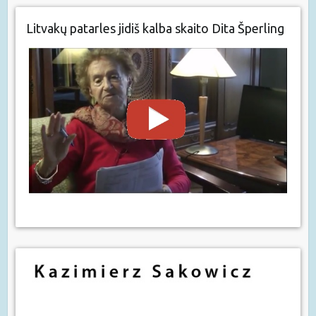
Litvakų patarles jidiš kalba skaito Dita Šperling