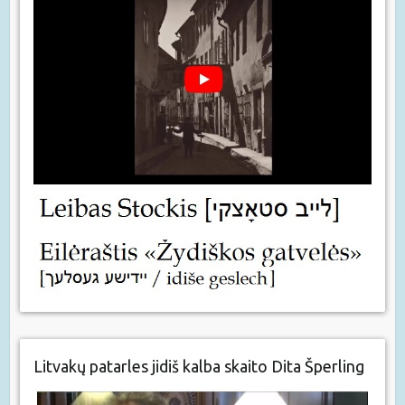
Litvakų patarles jidiš kalba skaito Dita Šperling