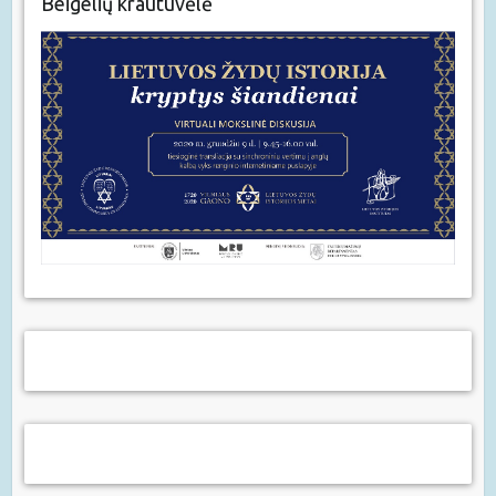
Beigelių krautuvėlė