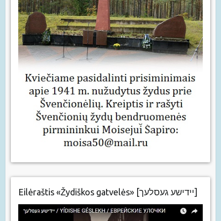
Eilėraštis «Žydiškos gatvelės» [יידישע געסלעך]