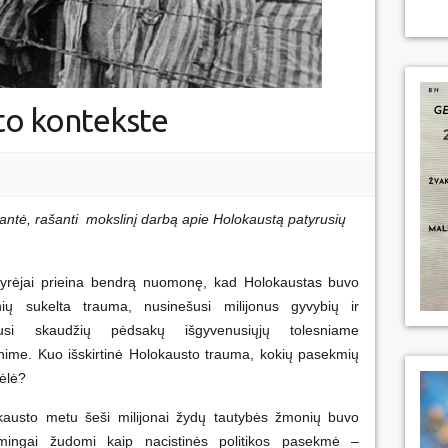
to kontekste
antė, rašanti mokslinį darbą apie Holokaustą patyrusių
 tyrėjai prieina bendrą nuomonę, kad Holokaustas buvo
ių sukelta trauma, nusinešusi milijonus gyvybių ir
kusi skaudžių pėdsakų išgyvenusiųjų tolesniame
nime. Kuo išskirtinė Holokausto trauma, kokių pasekmių
kėlė?
kausto metu šeši milijonai žydų tautybės žmonių buvo
emingai žudomi kaip nacistinės politikos pasekmė –