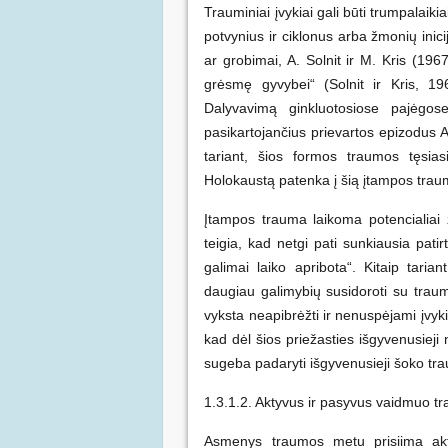
Trauminiai įvykiai gali būti trumpalaiki
potvynius ir ciklonus arba žmonių inicij
ar grobimai, A. Solnit ir M. Kris (196
grėsmę gyvybei“ (Solnit ir Kris, 196
Dalyvavimą ginkluotosiose pajėgos
pasikartojančius prievartos epizodus A
tariant, šios formos traumos tęsias
Holokaustą patenka į šią įtampos trau
Įtampos trauma laikoma potencialiai ž
teigia, kad netgi pati sunkiausia patirt
galimai laiko apribota“. Kitaip taria
daugiau galimybių susidoroti su trau
vyksta neapibrėžti ir nenuspėjami įvykia
kad dėl šios priežasties išgyvenusieji 
sugeba padaryti išgyvenusieji šoko tr
1.3.1.2. Aktyvus ir pasyvus vaidmuo tr
Asmenys traumos metu prisiima akt