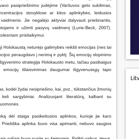
yvavo pasipriešinimo judėjime (Varšuvos geto sukilimas,
ncentracijos stovyklose ar kitos aplinkybės, leidusios
 vaidmenis. Jie negalėjo aktyviai dalyvauti priešinantis,
iotojams ir užimti pasyvų vaidmenį (Lurie-Beck, 2007).
olesniam prisitaikymui.
ji Holokaustą neturėjo galimybės reikšti emocijas (nes tai
cijos peraugdavo į nerimą ir pyktį. Šių emocijų slopinimo
gyvenimo strategija Holokausto metu, tačiau pasibaigus
ių emocijų išlaisvinimas daugumai išgyvenusiųjų tapo
Lit
, kodėl žydai nesipriešino, kai, pvz., tūkstančius žmonių
eli sargybiniai. Analizuojant literatūrą, kalbant su
s nuomonės.
 dėl staiga pasikeitusios aplinkos, kurioje jie karo
i. Priešiška aplinka buvo visa apimanti, nebuvo saugios
is ryšiais buvo susiję su šeimomis. Palikti vaikus, tėvus,