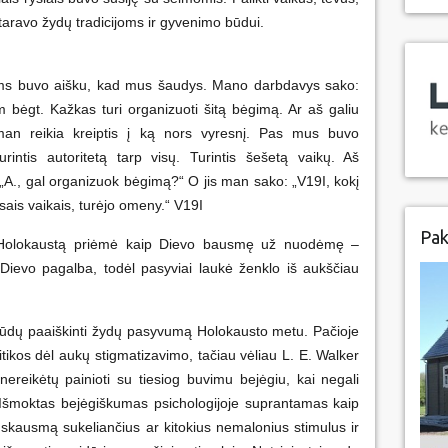
štaravo žydų tradicijoms ir gyvenimo būdui.
ums buvo aišku, kad mus šaudys. Mano darbdavys sako:
im bėgt. Kažkas turi organizuoti šitą bėgimą. Ar aš galiu
man reikia kreiptis į ką nors vyresnį. Pas mus buvo
rintis autoritetą tarp visų. Turintis šešetą vaikų. Aš
u: „A., gal organizuok bėgimą?“ O jis man sako: „V19I, kokį
sais vaikais, turėjo omeny.“ V19I
Pak
ir Holokaustą priėmė kaip Dievo bausmę už nuodėmę –
 Dievo pagalba, todėl pasyviai laukė ženklo iš aukščiau
būdų paaiškinti žydų pasyvumą Holokausto metu. Pačioje
itikos dėl aukų stigmatizavimo, tačiau vėliau L. E. Walker
ereikėtų painioti su tiesiog buvimu bejėgiu, kai negali
). Išmoktas bejėgiškumas psichologijoje suprantamas kaip
skausmą sukeliančius ar kitokius nemalonius stimulus ir