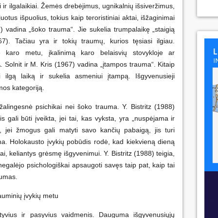
ai ir ilgalaikiai. Žemės drebėjimus, ugnikalnių išsiveržimus,
uotus išpuolius, tokius kaip teroristiniai aktai, išžaginimai
7) vadina „šoko trauma“. Jie sukelia trumpalaikę „staigią
7). Tačiau yra ir tokių traumų, kurios tęsiasi ilgiau.
e karo metu, įkalinimą karo belaisvių stovykloje ar
. Solnit ir M. Kris (1967) vadina „įtampos trauma“. Kitaip
i ilgą laiką ir sukelia asmeniui įtampą. Išgyvenusieji
mos kategoriją.
alingesnė psichikai nei šoko trauma. Y. Bistritz (1988)
is gali būti įveikta, jei tai, kas vyksta, yra „nuspėjama ir
nt, jei žmogus gali matyti savo kančių pabaigą, jis turi
ma. Holokausto įvykių pobūdis rodė, kad kiekvieną dieną
i, keliantys grėsmę išgyvenimui. Y. Bistritz (1988) teigia,
negalėjo psichologiškai apsaugoti savęs taip pat, kaip tai
aumas.
auminių įvykių metu
yvius ir pasyvius vaidmenis. Dauguma išgyvenusiųjų