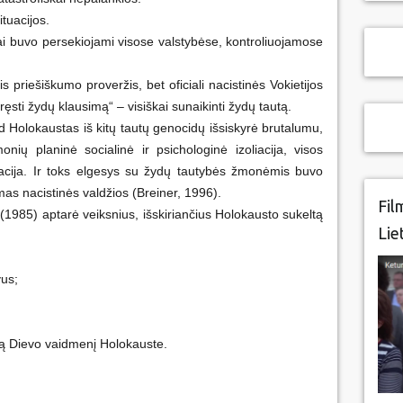
tuacijos.
ai buvo persekiojami visose valstybėse, kontroliuojamose
is priešiškumo proveržis, bet oficiali nacistinės Vokietijos
pręsti žydų klausimą“ – visiškai sunaikinti žydų tautą.
d Holokaustas iš kitų tautų genocidų išsiskyrė brutalumu,
ių planinė socialinė ir psichologinė izoliacija, visos
cija. Ir toks elgesys su žydų tautybės žmonėmis buvo
amas nacistinės valdžios (Breiner, 1996).
Fil
y (1985) aptarė veiksnius, išskiriančius Holokausto sukeltą
Lie
vus;
ngą Dievo vaidmenį Holokauste.