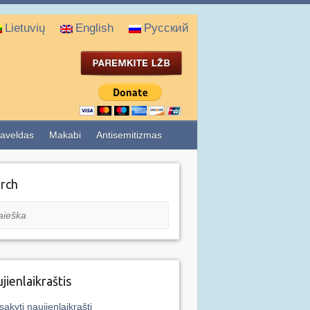
Lietuvių
English
Русский
aveldas
Makabi
Antisemitizmas
rch
eška
jienlaikraštis
sakyti naujienlaikraštį