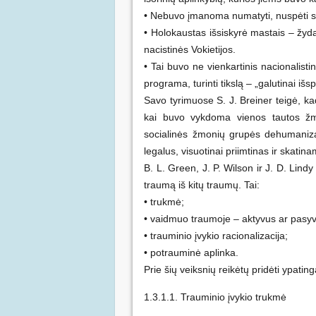
• Nebuvo įmanoma numatyti, nuspėti si
• Holokaustas išsiskyrė mastais – žyd
nacistinės Vokietijos.
• Tai buvo ne vienkartinis nacionalistin
programa, turinti tikslą – „galutinai išs
Savo tyrimuose S. J. Breiner teigė, ka
kai buvo vykdoma vienos tautos žmon
socialinės žmonių grupės dehumaniza
legalus, visuotinai priimtinas ir skatin
B. L. Green, J. P. Wilson ir J. D. Lind
traumą iš kitų traumų. Tai:
• trukmė;
• vaidmuo traumoje – aktyvus ar pasy
• trauminio įvykio racionalizacija;
• potrauminė aplinka.
Prie šių veiksnių reikėtų pridėti ypati
1.3.1.1. Trauminio įvykio trukmė