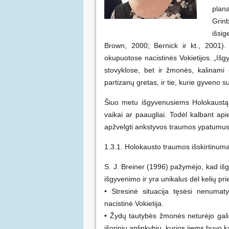
plan
Grin
išsi
Brown, 2000; Bernick ir kt., 2001)
okupuotose nacistinės Vokietijos. „Išgy
stovyklose, bet ir žmonės, kalinami d
partizanų gretas, ir tie, kurie gyveno 
Šiuo metu išgyvenusiems Holokaust
vaikai ar paaugliai. Todėl kalbant ap
apžvelgti ankstyvos traumos ypatumus 
1.3.1. Holokausto traumos išskirtinum
S. J. Breiner (1996) pažymėjo, kad iš
išgyvenimo ir yra unikalus dėl kelių pri
• Stresinė situacija tęsėsi nenumat
nacistinė Vokietija.
• Žydų tautybės žmonės neturėjo galim
išorinių aplinkybių, kurios jiems buvo k