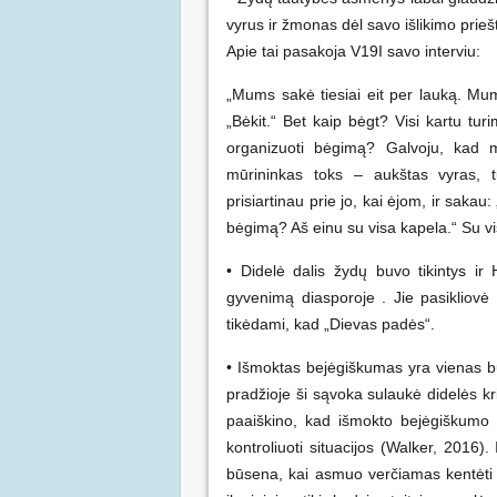
vyrus ir žmonas dėl savo išlikimo prie
Apie tai pasakoja V19I savo interviu:
„Mums sakė tiesiai eit per lauką. M
„Bėkit.“ Bet kaip bėgt? Visi kartu tur
organizuoti bėgimą? Galvoju, kad 
mūrininkas toks – aukštas vyras, tu
prisiartinau prie jo, kai ėjom, ir saka
bėgimą? Aš einu su visa kapela.“ Su vi
• Didelė dalis žydų buvo tikintys 
gyvenimą diasporoje . Jie pasikliovė
tikėdami, kad „Dievas padės“.
• Išmoktas bejėgiškumas yra vienas 
pradžioje ši sąvoka sulaukė didelės kr
paaiškino, kad išmokto bejėgiškumo n
kontroliuoti situacijos (Walker, 2016
būsena, kai asmuo verčiamas kentėti 