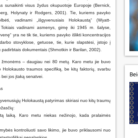
as sunaikinti visus žydus okupuotoje Europoje (Bernick,
berg, Holynaty ir Rodgers, 2001). Tie, kuriems pavyko
gelbėti, vadinami „išgyvenusiais Holokaustą“ (Wyatt-
. Tokiais vadinami asmenys, gimę iki 1945 m. šalyse,
venę“ yra ne tik tie, kuriems pavyko išlikti koncentracijos
arbo stovyklose, getuose, tie, kurie slapstėsi, įstojo į
su padirbtais dokumentais (Shmotkin ir Barilan, 2002).
ą žmonėms – daugiau nei 80 metų. Karo metu jie buvo
ie Holokausto traumos specifiką, be kitų faktorių, svarbu
Bei
bei jos įtaką senatvei.
as
gyvenusiųjų Holokaustą patyrimas skiriasi nuo kitų traumų
ežasčių:
ytą laiką. Karo metu niekas nežinojo, kada pralaimės
ybės kontroliuoti savo likimo, jie buvo priklausomi nuo
atastrofiškai nepalankios.