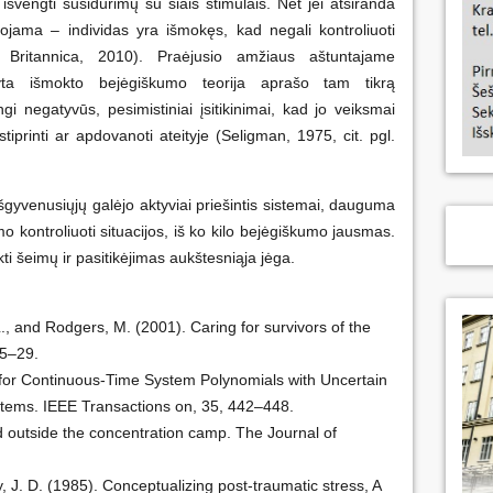
s išvengti susidūrimų su šiais stimulais. Net jei atsiranda
dojama – individas yra išmokęs, kad negali kontroliuoti
 Britannica, 2010). Praėjusio amžiaus aštuntajame
yta išmokto bejėgiškumo teorija aprašo tam tikrą
gi negatyvūs, pesimistiniai įsitikinimai, kad jo veiksmai
tiprinti ar apdovanoti ateityje (Seligman, 1975, cit. pgl.
šgyvenusiųjų galėjo aktyviai priešintis sistemai, dauguma
kontroliuoti situacijos, iš ko kilo bejėgiškumo jausmas.
ti šeimų ir pasitikėjimas aukštesniąja jėga.
 L., and Rodgers, M. (2001). Caring for survivors of the
25–29.
rion for Continuous-Time System Polynomials with Uncertain
stems. IEEE Transactions on, 35, 442–448.
and outside the concentration camp. The Journal of
y, J. D. (1985). Conceptualizing post-traumatic stress, A