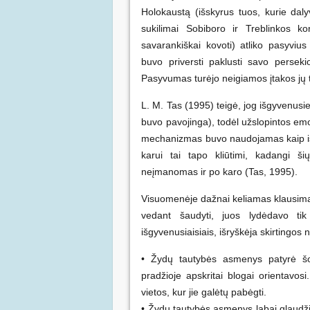
Holokaustą (išskyrus tuos, kurie dal
sukilimai Sobiboro ir Treblinkos ko
savarankiškai kovoti) atliko pasyvius
buvo priversti paklusti savo persek
Pasyvumas turėjo neigiamos įtakos jų t
L. M. Tas (1995) teigė, jog išgyvenusie
buvo pavojinga), todėl užslopintos emo
mechanizmas buvo naudojamas kaip iš
karui tai tapo kliūtimi, kadangi š
neįmanomas ir po karo (Tas, 1995).
Visuomenėje dažnai keliamas klausimas
vedant šaudyti, juos lydėdavo tik k
išgyvenusiaisiais, išryškėja skirtingo
• Žydų tautybės asmenys patyrė šoką
pradžioje apskritai blogai orientavos
vietos, kur jie galėtų pabėgti.
• Žydų tautybės asmenys labai glaudžia