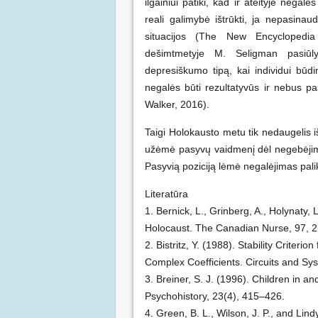
ilgainiui patiki, kad ir ateityje negalė
reali galimybė ištrūkti, ja nepasinau
situacijos (The New Encyclopedia
dešimtmetyje M. Seligman pasiūl
depresiškumo tipą, kai individui būdin
negalės būti rezultatyvūs ir nebus pas
Walker, 2016).
Taigi Holokausto metu tik nedaugelis i
užėmė pasyvų vaidmenį dėl negebėjimo 
Pasyvią poziciją lėmė negalėjimas palik
Literatūra
1. Bernick, L., Grinberg, A., Holynaty,
Holocaust. The Canadian Nurse, 97, 
2. Bistritz, Y. (1988). Stability Crite
Complex Coefficients. Circuits and Sy
3. Breiner, S. J. (1996). Children in 
Psychohistory, 23(4), 415–426.
4. Green, B. L., Wilson, J. P., and Lind