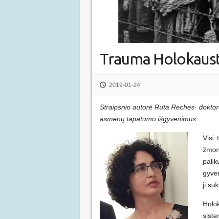
Trauma Holokaus
2019-01-24
Straipsnio autorė Ruta Reches- doktor
asmenų tapatumo išgyvenimus.
Visi
žmon
pali
gyve
ji su
Holo
sist