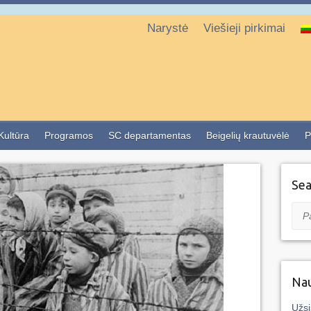
Narystė
Viešieji pirkimai
 Kultūra
Programos
SC departamentas
Beigelių krautuvėlė
P
Sea
Pai
Nau
Užsi