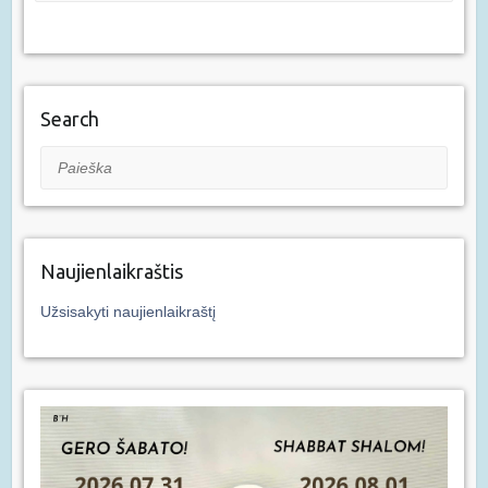
Search
Paieška
Naujienlaikraštis
Užsisakyti naujienlaikraštį