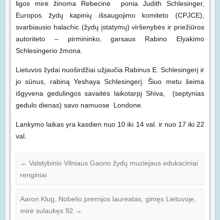
ligos mirė žinoma Rebecinė ponia Judith Schlesinger,
Europos žydų kapinių išsaugojimo komiteto (CPJCE),
svarbiausio halachic (žydų įstatymų) viršenybės ir priežiūros
autoriteto – pirmininko, garsaus Rabino Elyakimo
Schlesingerio žmona.
Lietuvos žydai nuoširdžiai užjaučia Rabinus E. Schlesingerį ir
jo sūnus, rabiną Yeshaya Schlesingerį. Šiuo metu šeima
išgyvena gedulingos savaitės laikotarpį Shiva, (septynias
gedulo dienas) savo namuose Londone.
Lankymo laikas yra kasdien nuo 10 iki 14 val. ir nuo 17 iki 22
val.
←
Valstybinio Vilniaus Gaono žydų muziejaus edukaciniai
renginiai
Aaron Klug, Nobelio premijos laureatas, gimęs Lietuvoje,
mirė sulaukęs 92
→