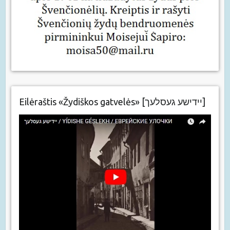
Eilėraštis «Žydiškos gatvelės» [יידישע געסלעך]