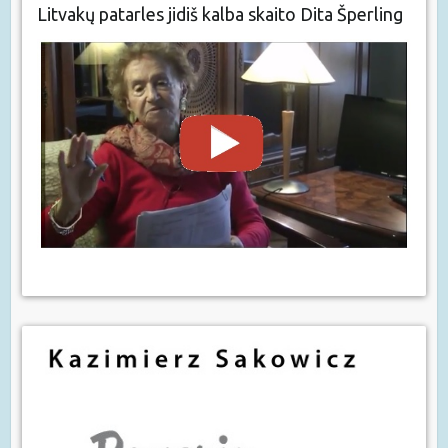
Litvakų patarles jidiš kalba skaito Dita Šperling