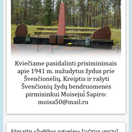
Eilėraštis «Žydiškos gatvelės» [יידישע געסלעך]