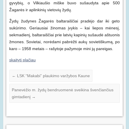
gyvybių, o Vilkiaušio miške buvo sušaudyta apie 500
Žagarės ir aplinkinių vietovių žydų.
Žydų žudynes Žagarės baltaraiščiai pradėjo dar iki geto
sukūrimo. Geriausiai žinomas įvykis – kai liepos mėnesį,
sekmadienį, baltaraiščiai prie latvių kapinių sušaudė aštuonis
žmones. Sovietai, norėdami pabrėžti aukų sovietiškumą, po
karo – 1958 metais – rašytoje pažymoje mini jų pareigas.
skaityti plačiau
←
LSK “Makabi” plaukimo varžybos Kaune
Panevėžio m. žydų bendruomenė sveikina švenčiančius
gimtadienį
→