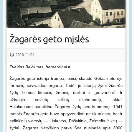
Žagarės geto mįslės
2018-11-04
Evaldas Balčiūnas, bernardinai lt
Žagarės geto istorija trumpa, baisi, skaudi. Getas neturėjo
formalių savivaldos organų. Todėl jo istoriją žymi žiaurūs
žydų likimus lėmusių žmonių darbai ir „potvarkiai“. Ir
užbaigia sovietų atliktų ekshumacijų aktai.
Holokaustas sunaikino Žagarės žydų bendruomenę. 1941
metais Žagarės gete buvo apgyvendinti ne tik miesto, bet ir
aplinkinių vietovių — Linkuvos, Pašvitinio, Žeimelio ir kitų —
žydai. Žagarės Naryškino parke Šoa nusinešė apie 3000