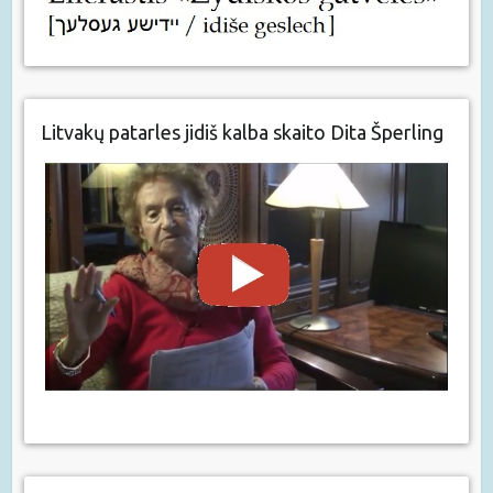
Litvakų patarles jidiš kalba skaito Dita Šperling