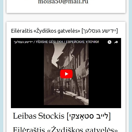
Eilėraštis «Žydiškos gatvelės» [יידישע געסלעך]