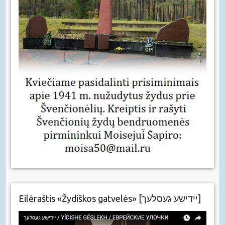
Eilėraštis «Žydiškos gatvelės» [יידישע געסלעך]