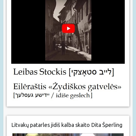
Litvakų patarles jidiš kalba skaito Dita Šperling