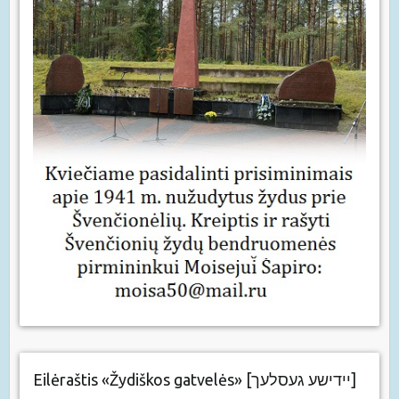
Eilėraštis «Žydiškos gatvelės» [יידישע געסלעך]