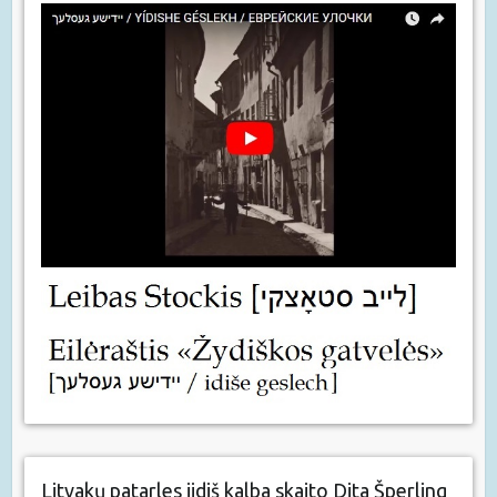
Litvakų patarles jidiš kalba skaito Dita Šperling