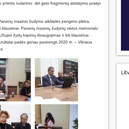
 priimto nutarimo dėl geto fragmentų atstatymo praėjo
Panerių masinio žudymo aikštelės įrengimo plėtra,
ti klausimai. Panerių masinių žudynių vietos memorialo
 Užupio žydų kapinių išsaugojimas ir kiti klausimai.
ezultatai padės geriau pasirengti 2020 m. – Vilniaus
ms.
Lit