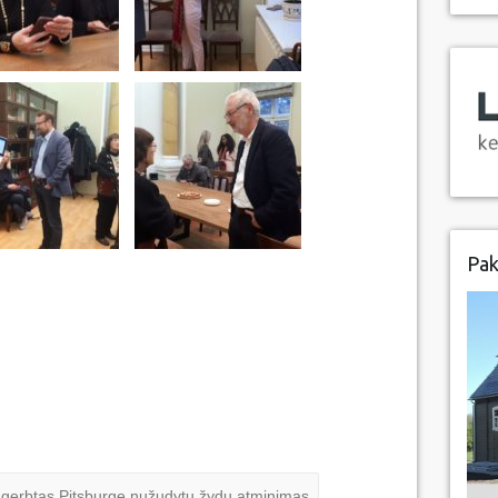
Pak
agerbtas Pitsburge nužudytų žydų atminimas