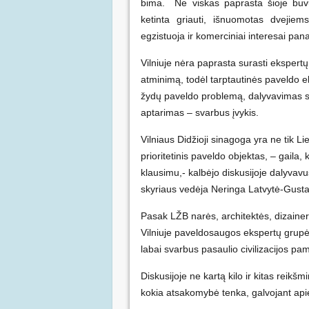
bima. Ne viskas paprasta šioje buvu
ketinta griauti, išnuomotas dvejie
egzistuoja ir komerciniai interesai pana
Vilniuje nėra paprasta surasti ekspertų
atminimą, todėl tarptautinės paveldo ek
žydų paveldo problemą, dalyvavimas 
aptarimas – svarbus įvykis.
Vilniaus Didžioji sinagoga yra ne tik Li
prioritetinis paveldo objektas, – gail
klausimu,- kalbėjo diskusijoje dalyvav
skyriaus vedėja Neringa Latvytė-Gusta
Pasak LŽB narės, architektės, dizainerė
Vilniuje paveldosaugos ekspertų grupė
labai svarbus pasaulio civilizacijos p
Diskusijoje ne kartą kilo ir kitas reikš
kokia atsakomybė tenka, galvojant apie