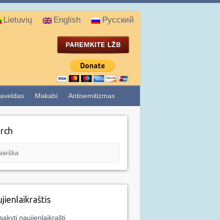
Lietuvių
English
Русский
aveldas
Makabi
Antisemitizmas
rch
eška
jienlaikraštis
sakyti naujienlaikraštį