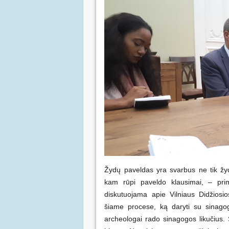
Žydų paveldas yra svarbus ne tik žyd
kam rūpi paveldo klausimai, – pri
diskutuojama apie Vilniaus Didžios
šiame procese, ką daryti su sinagog
archeologai rado sinagogos likučius.