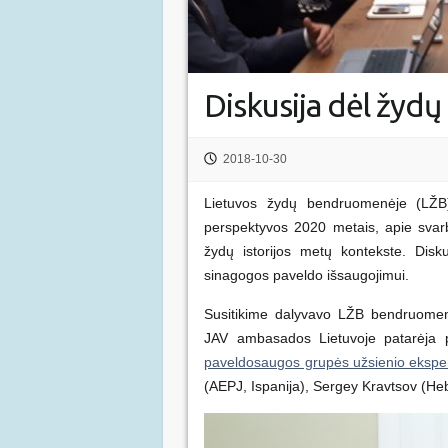
Diskusija dėl žyd
2018-10-30
Lietuvos žydų bendruomenėje (LŽB)
perspektyvos 2020 metais, apie svarbi
žydų istorijos metų kontekste. Disku
sinagogos paveldo išsaugojimui.
Susitikime dalyvavo LŽB bendruomen
JAV ambasados Lietuvoje patarėja p
paveldosaugos grupės užsienio eksper
(AEPJ, Ispanija), Sergey Kravtsov (Heb