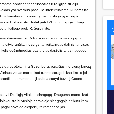
siteto Kontinentinės filosofijos ir religijos studijų
eldas yra svarbus pasaulio intelektualams, kuriems ne
olokaustas sunaikino žydus, o išlikęs jų istorijos
o iki Holokausto. Todėl pati LŽB turi nuspręsti, kaip
augota, kalbėjo prof. R. Šerpytytė.
iami klausimai dėl Didžiosios sinagogos išsaugojimo
, ateityje anūkai nuspręs, ar reikalingas dalinis, ar visas
š kelis dešimtmečius pastatytas darželis ant sinagogos
us darbuotoja Irina Guzenberg, parašiusi ne vieną knygą
 Vilniaus vietas mano, kad turime saugoti, kas liko, o jei
l esančius dokumentus ji siūlo atstatyti buvusį Gaono
atstatyti Didžiąją Vilniaus sinagogą. Dauguma mano, kad
Holokausto buvusioje garsiojoje sinagogoje nebūtų kam
ikę, pagal paveldo ekspertų rekomendacijas.