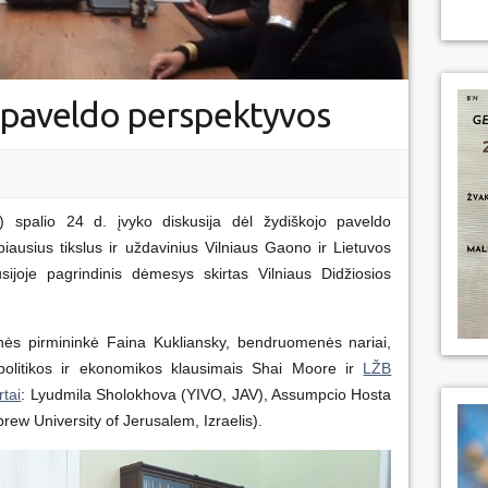
ų paveldo perspektyvos
 spalio 24 d. įvyko diskusija dėl žydiškojo paveldo
ausius tikslus ir uždavinius Vilniaus Gaono ir Lietuvos
sijoje pagrindinis dėmesys skirtas Vilniaus Didžiosios
ės pirmininkė Faina Kukliansky, bendruomenės nariai,
olitikos ir ekonomikos klausimais Shai Moore ir
LŽB
tai
: Lyudmila Sholokhova (YIVO, JAV), Assumpcio Hosta
rew University of Jerusalem, Izraelis).