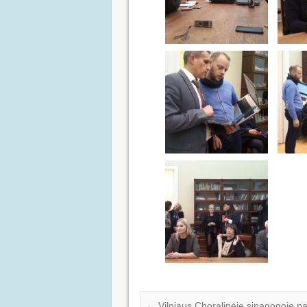
←
Vilniaus Choralinėje sinagogoje p