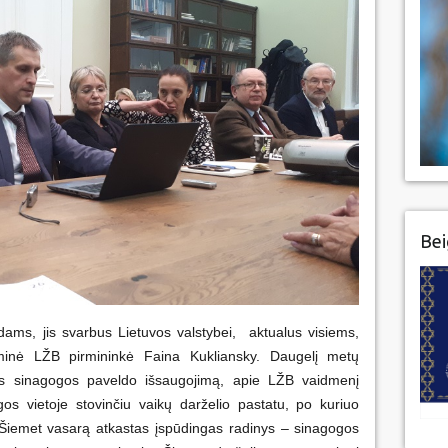
Bei
ams, jis svarbus Lietuvos valstybei, aktualus visiems,
minė LŽB pirmininkė Faina Kukliansky. Daugelį metų
ios sinagogos paveldo išsaugojimą, apie LŽB vaidmenį
os vietoje stovinčiu vaikų darželio pastatu, po kuriuo
 Šiemet vasarą atkastas įspūdingas radinys – sinagogos