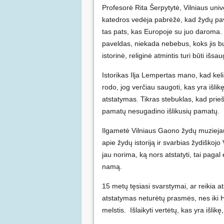
Profesorė Rita Šerpytytė, Vilniaus univer
katedros vedėja pabrėžė, kad žydų pav
tas pats, kas Europoje su juo daroma. H
paveldas, niekada nebebus, koks jis buv
istorinė, religinė atmintis turi būti išs
Istorikas Ilja Lempertas mano, kad kel
rodo, jog verčiau saugoti, kas yra išlikę
atstatymas. Tikras stebuklas, kad prie
pamatų nesugadino išlikusių pamatų.
Ilgametė Vilniaus Gaono žydų muzieja
apie žydų istoriją ir svarbias žydiškojo
jau norima, ką nors atstatyti, tai paga
namą.
15 metų tęsiasi svarstymai, ar reikia 
atstatymas neturėtų prasmės, nes iki 
melstis. Išlaikyti vertėtų, kas yra išl