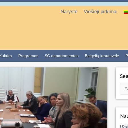
Narystė
Viešieji pirkimai
 Kultūra
Programos
SC departamentas
Beigelių krautuvėlė
P
Sea
Pai
Nau
Užsi