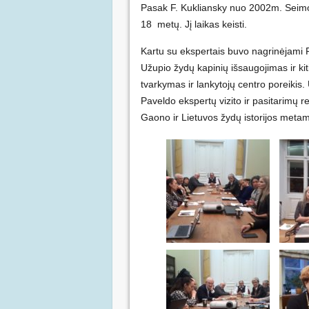
Pasak F. Kukliansky nuo 2002m. Seimo
18 metų. Jį laikas keisti.
Kartu su ekspertais buvo nagrinėjami 
Užupio žydų kapinių išsaugojimas ir ki
tvarkymas ir lankytojų centro poreikis.
Paveldo ekspertų vizito ir pasitarimų r
Gaono ir Lietuvos žydų istorijos meta