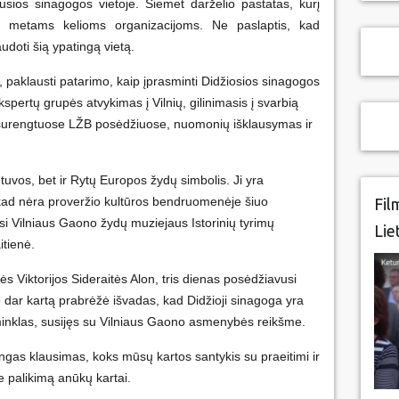
sios sinagogos vietoje. Šiemet darželio pastatas, kurį
ms metams kelioms organizacijoms. Ne paslaptis, kad
udoti šią ypatingą vietą.
, paklausti patarimo, kaip įprasminti Didžiosios sinagogos
spertų grupės atvykimas į Vilnių, gilinimasis į svarbią
surengtuose LŽB posėdžiuose, nuomonių išklausymas ir
etuvos, bet ir Rytų Europos žydų simbolis. Ji yra
a, kad nėra proveržio kultūros bendruomenėje šiuo
Fil
usi Vilniaus Gaono žydų muziejaus Istorinių tyrimų
Lie
itienė.
s Viktorijos Sideraitės Alon, tris dienas posėdžiavusi
 dar kartą prabrėžė išvadas, kad Didžioji sinagoga yra
aminklas, susijęs su Vilniaus Gaono asmenybės reikšme.
mingas klausimas, koks mūsų kartos santykis su praeitimi ir
 palikimą anūkų kartai.