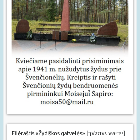
Eilėraštis «Žydiškos gatvelės» [יידישע געסלעך]