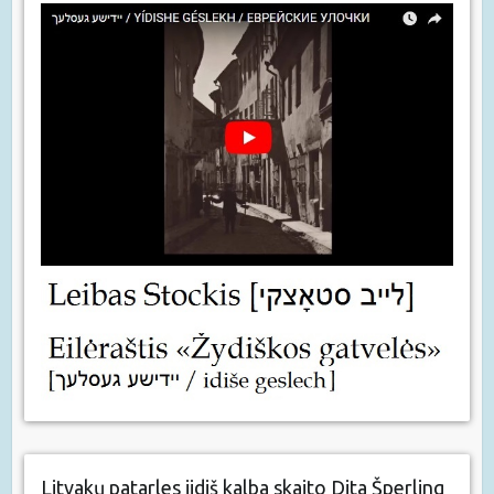
Litvakų patarles jidiš kalba skaito Dita Šperling