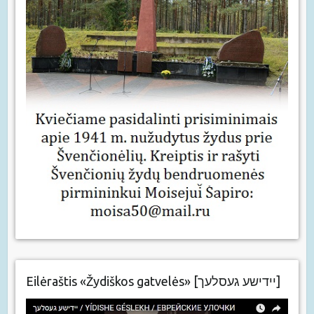
Eilėraštis «Žydiškos gatvelės» [יידישע געסלעך]