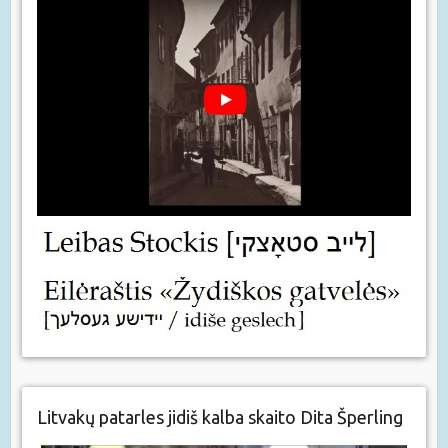
Litvakų patarles jidiš kalba skaito Dita Šperling