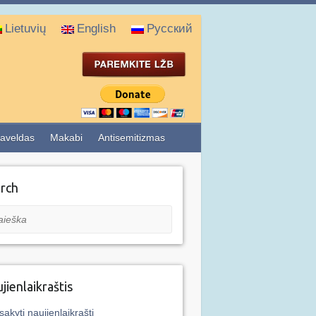
Lietuvių
English
Русский
aveldas
Makabi
Antisemitizmas
rch
eška
jienlaikraštis
sakyti naujienlaikraštį