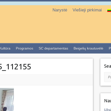
Narystė
Viešieji pirkimai
 Kultūra
Programos
SC departamentas
Beigelių krautuvėlė
P
5_112155
Sea
Pai
Nau
Užsi