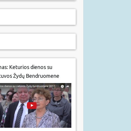
mas: Keturios dienos su
tuvos Žydų Bendruomene