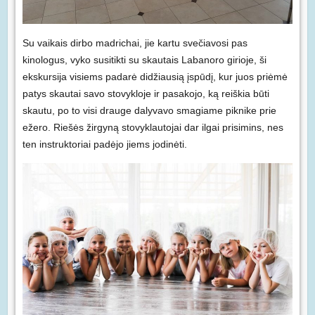
Su vaikais dirbo madrichai, jie kartu svečiavosi pas
kinologus, vyko susitikti su skautais Labanoro girioje, ši
ekskursija visiems padarė didžiausią įspūdį, kur juos priėmė
patys skautai savo stovykloje ir pasakojo, ką reiškia būti
skautu, po to visi drauge dalyvavo smagiame piknike prie
ežero. Riešės žirgyną stovyklautojai dar ilgai prisimins, nes
ten instruktoriai padėjo jiems jodinėti.