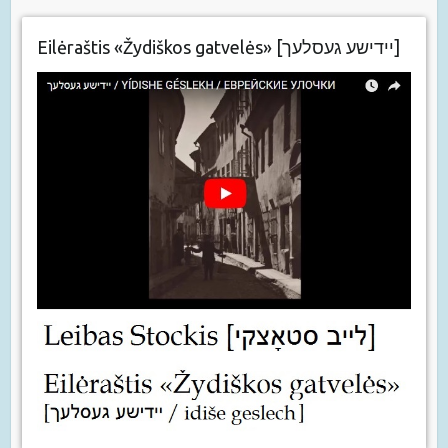
Eilėraštis «Žydiškos gatvelės» [יידישע געסלעך]