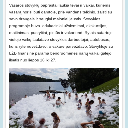
Vasaros stovyklų paprastai laukia tėvai ir vaikai, kuriems
vasarą norisi būti gamtoje, prie vandens telkinio, žaisti su
savo draugais ir saugiai maloniai jaustis. Stovyklos
programoje buvo edukaciniai užsiėmimai, ekskursijos,
maitinimas: pusryčiai, pietūs ir vakarienė. Rytais sutartoje
vietoje vaikų laukdavo stovyklos darbuotojai, autobusas,
kuris ryte nuveždavo, o vakare parveždavo. Stovykloje su
LŽB finansine parama bendruomenės narių vaikai galėjo
ilsėtis nuo liepos 16 iki 27.