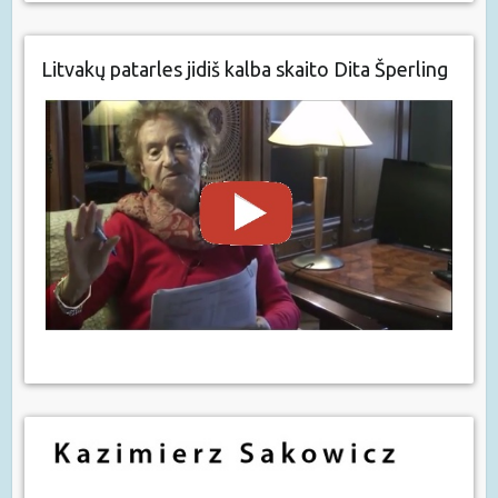
Litvakų patarles jidiš kalba skaito Dita Šperling