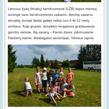
Lietuvos žydų (litvakų) bendruomenė (LŽB) liepos mėnesį
surengė savo bendruomenės vaikams dieninę vasaros
stovyklą, kurioje ilsėtis galėjo vaikai nuo 5 iki 12 metų
amžiaus. Kaip įprasta, stovyklos rengiamos gražiausiose
gamtos vietose, šią vasarą – Karvio dvare, įsikūrusiame
Paežerių kaime, Maišiagalos seniūnijoje, Vilniaus rajone.