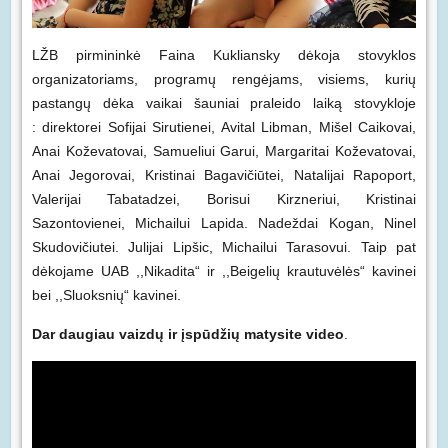
LŽB pirmininkė Faina Kukliansky dėkoja stovyklos
organizatoriams, programų rengėjams, visiems, kurių
pastangų dėka vaikai šauniai praleido laiką stovykloje
: direktorei Sofijai Sirutienei, Avital Libman, Mišel Caikovai,
Anai Koževatovai, Samueliui Garui, Margaritai Koževatovai,
Anai Jegorovai, Kristinai Bagavičiūtei, Natalijai Rapoport,
Valerijai Tabatadzei, Borisui Kirzneriui, Kristinai
Sazontovienei, Michailui Lapida. Nadeždai Kogan, Ninel
Skudovičiutei. Julijai Lipšic, Michailui Tarasovui. Taip pat
dėkojame UAB ,,Nikadita“ ir ,,Beigelių krautuvėlės“ kavinei
bei ,,Sluoksnių“ kavinei.
Dar daugiau vaizdų ir įspūdžių matysite video
.