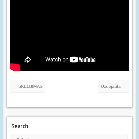
←
SKELBIMAS
Užuojauta
→
Search
Paieška