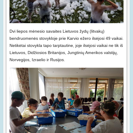
Dvi liepos mėnesio savaites Lietuvos žydų (litvakų)
bendruomenės stovykloje prie Karvio ežero ilsėjosi 49 vaikai.
Netikėtai stovykla tapo tarptautine, joje ilsėjosi vaikai ne tik iš
Lietuvos, Didžiosios Britanijos, Jungtinių Amerikos valstijų,
Norvegijos, Izraelio ir Rusijos.