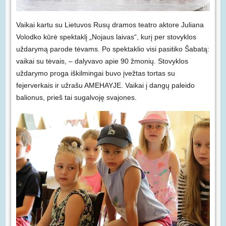
Vaikai kartu su Lietuvos Rusų dramos teatro aktore Juliana
Volodko kūrė spektaklį „Nojaus laivas“, kurį per stovyklos
uždarymą parode tėvams. Po spektaklio visi pasitiko Šabatą:
vaikai su tėvais, – dalyvavo apie 90 žmonių. Stovyklos
uždarymo proga iškilmingai buvo įvežtas tortas su
fejerverkais ir užrašu AMEHAYJE. Vaikai į dangų paleido
balionus, prieš tai sugalvoję svajones.