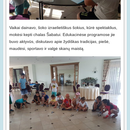
Vaikai dainavo, šoko izraelietiškus šokius, kūrė spektaklius,
mokėsi kepti chalas Šabatui. Edukacinėse programose jie
buvo aktyvūs, diskutavo apie žydiškas tradicijas, piešė,
maudėsi, sportavo ir valgė skanų maistą.